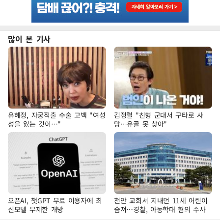
많이 본 기사
유혜정, 자궁적출 수술 고백 "여성
김정렬 "친형 군대서 구타로 사
성을 잃는 것이…"
망…유골 못 찾아"
오픈AI, 챗GPT 무료 이용자에 최
천안 교회서 지내던 11세 어린이
신모델 무제한 개방
숨져…경찰, 아동학대 혐의 수사