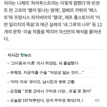
저자는 니체의 '차라투스트라는 이렇게 말했다'와 빈센
트 반 고흐의 '별이 빛나는 밤에', 알베르 카뮈의 '페스
트'와 프랑시스 피카비아의 '열대', 레프 톨스토이의 '이
반 일리치의 죽음'과 에곤 실레의 '네 그루의 나무' 등 12
개의 문학·미술 작품을 짝지어 자신만의 해석을 풀어낸
다.
이시간
핫
뉴스
'고지용과 이혼' 의사 허양임, 새 출발했다
유혜정, 자궁적출 수술 "여성성 잃는 것이…"
'마약 자숙' 유아인, 남사친과 뽀뽀 근황
김정렬 "친형 군대서 구타로 사망…유골 못 찾아"