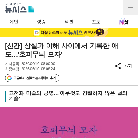
메인
랭킹
섹션
포토
[신간] 상실과 이해 사이에서 기록한 애
도…'호피무늬 모자'
기사등록
2026/06/10 08:00:00
가
가
최종수정
2026/06/10 08:08:24
구글에서 선호하는 매체로 추가
고전과 미술의 공명…'아무것도 간절하지 않은 날의
기술'