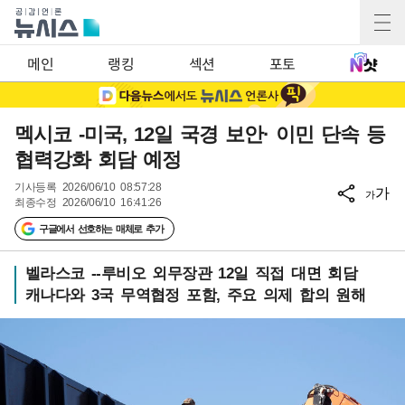
메인
랭킹
섹션
포토
멕시코 -미국, 12일 국경 보안· 이민 단속 등
협력강화 회담 예정
기사등록
2026/06/10 08:57:28
가
가
최종수정
2026/06/10 16:41:26
구글에서 선호하는 매체로 추가
벨라스코 --루비오 외무장관 12일 직접 대면 회담
캐나다와 3국 무역협정 포함, 주요 의제 합의 원해