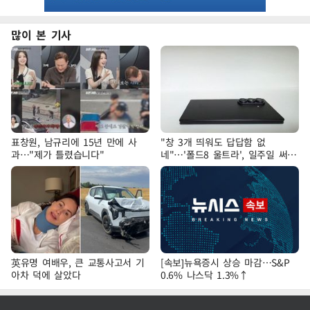
많이 본 기사
표창원, 남규리에 15년 만에 사
"창 3개 띄워도 답답함 없
과…"제가 틀렸습니다"
네"…'폴드8 울트라', 일주일 써보
니
英유명 여배우, 큰 교통사고서 기
[속보]뉴욕증시 상승 마감…S&P
아차 덕에 살았다
0.6% 나스닥 1.3%↑