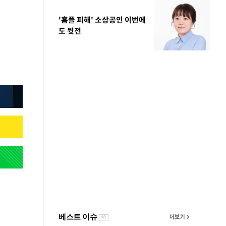
'홈플 피해' 소상공인 이번에
도 뒷전