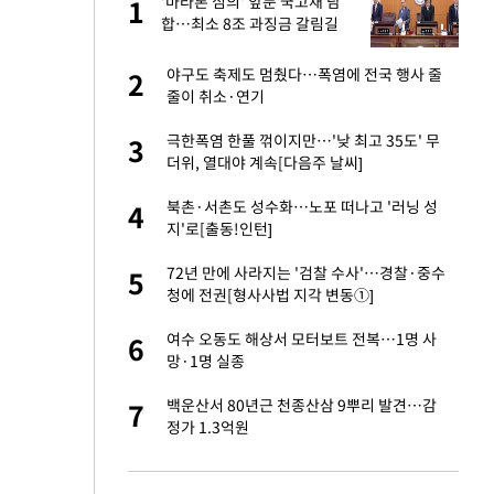
'마라톤 심의' 앞둔 국고채 담
1
1
주일
합…최소 8조 과징금 갈림길
 노무현·문재인 철
야구도 축제도 멈췄다…폭염에 전국 행사 줄
2
2
줄이 취소·연기
승환·니퍼트가 콕
극한폭염 한풀 꺾이지만…'낮 최고 35도' 무
3
3
더위, 열대야 계속[다음주 날씨]
0개 구단, 훈련·휴
북촌·서촌도 성수화…노포 떠나고 '러닝 성
4
4
 안전 최우선"
지'로[출동!인턴]
까지…제조업 바꾸는
72년 만에 사라지는 '검찰 수사'…경찰·중수
5
5
청에 전권[형사사법 지각 변동①]
오나…20억대 아파트
여수 오동도 해상서 모터보트 전복…1명 사
6
6
 그 이후②]
망·1명 실종
초췌한 근황…충주시
백운산서 80년근 천종산삼 9뿌리 발견…감
7
7
정가 1.3억원