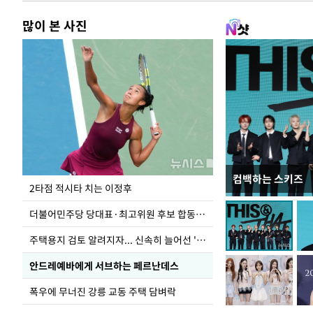
많이 본 사진
컴백하는 스키즈
청와대 일주일
2타점 적시타 치는 이정후
더불어민주당 당대표·최고위원 후보 합동연설회
주택용지 검토 알려지자... 신속히 늘어선 '근조화환'
안드레예바에게 서브하는 페르난데스
폭우에 무너진 강릉 교동 주택 담벼락