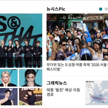
뉴시스Pic
무더위 잊는 도심형 여름 축제 '2026 서울
페스티벌'
그래픽뉴스
태풍 '돌핀' 예상 이동
경로