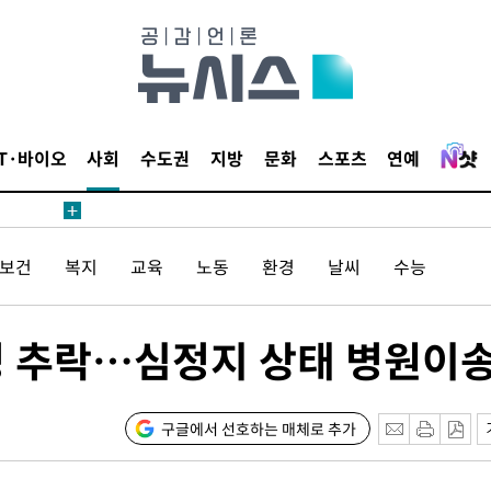
내일날씨]
 원해 아
IT·바이오
사회
수도권
지방
문화
스포츠
연예
보
/보건
복지
교육
노동
환경
날씨
수능
견
성 추락…심정지 상태 병원이
계속[다음
겠다"
구글에서 선호하는 매체로 추가
겨드려 죄