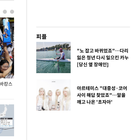
피플
"노 잡고 바뀌었죠"…다리
잃은 청년 다시 일으킨 카누
[당신 옆 장애인]
 바캉스
용산어린이정원 앞 즐비한 근조화환, 왜?
이번주 국회에는 
아르테미스 "대중성·코어
사이 해답 찾았죠"…알을
깨고 나온 '초자아'