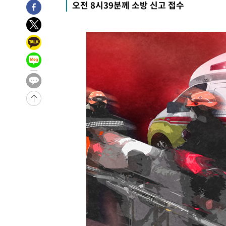
오전 8시39분께 소방 신고 접수
4시간 전 >
[속보]뉴욕증시 상승 마감…S&P 0.6% 나스닥 1.3%↑
-26575초 전 >
낮 최고 35도 '무더위'…동해안 시간당 30㎜ '강한 비'[
-25845초 전 >
[속보]이강인 "감독님이 원하는 마음 느꼈고, 많은 트로피
틀레티코 이적"
-25627초 전 >
수도권 40도 육박 '펄펄'…동해안 일부 지역엔 호의주의
-24596초 전 >
온열질환 사망자 3명 늘어…누적 환자 3000명 돌파
-18541초 전 >
강릉에 시간당 81.4㎜ 물폭탄…도로 잠기고 담벼락 붕괴
-14648초 전 >
백운산서 80년근 천종산삼 9뿌리 발견…감정가 1.3억원
-12358초 전 >
선재도서 해루질 나섰다 실종 60대, 닷새 만에 숨진 채 발
-9892초 전 >
남자 농구, 나고야 아시안게임서 '홈팀' 일본과 한일전
-9268초 전 >
여수 오동도 해상서 모터보트 전복…1명 사망·1명 실종
-5495초 전 >
극한폭염 한풀 꺾이지만…'낮 최고 35도' 무더위, 열대야 
주 날씨]
-2513초 전 >
축구협회 "압수수색·성접대 논란 사과…쇄신의 기회로 삼
-1030초 전 >
[속보]'압수수색·성접대 논란' 축구협회 "실망과 걱정 안
송"
2시간 전 >
'최고 37도' 폭염 지속…강원동해안 최대 150㎜ 비
4시간 전 >
[속보]뉴욕증시 상승 마감…S&P 0.6% 나스닥 1.3%↑