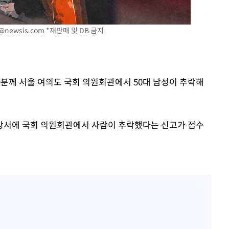
"창 3개 띄워도 답답함 없
1
네"…'폴드8 울트라', 일
써보니
@newsis.com
*재판매 및 DB 금지
오세훈 "용산공원 아파트,
2
학 뒤집는 것"
김도영·곽빈·안현민…오
3
집은 차기 메이저리거
39분께 서울 여의도 국회 의원회관에서 50대 남성이 추락해
'폭염 휴식기' 프로야구 1
4
식 병행…"야외 훈련 해도
방서에 국회 의원회관에서 사람이 추락했다는 신고가 접수
휴머노이드부터 AI공장
5
M.AX 성과
'덜 똘똘한 한 채' 시대 
6
에 쏠리는 관심[세제 개편,
'리센느 논란' 김선태, 
7
장 "다시 돌아올 생각?"