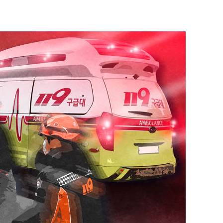
내일날씨]
 원해 아
보
견
계속[다음
겠다"
겨드려 죄