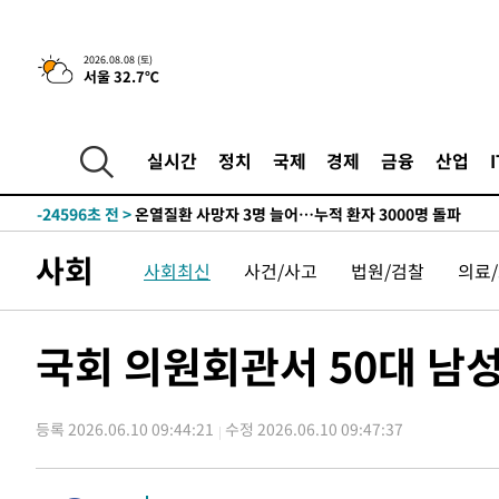
2026.08.08 (토)
서울 32.7℃
4시간 전 >
[속보]뉴욕증시 상승 마감…S&P 0.6% 나스닥 1.3%↑
-26575초 전 >
낮 최고 35도 '무더위'…동해안 시간당 30㎜ '강한 비'[
-25845초 전 >
[속보]이강인 "감독님이 원하는 마음 느꼈고, 많은 트로피
실시간
정치
국제
경제
금융
산업
틀레티코 이적"
-25627초 전 >
수도권 40도 육박 '펄펄'…동해안 일부 지역엔 호의주의
-24596초 전 >
온열질환 사망자 3명 늘어…누적 환자 3000명 돌파
-18541초 전 >
강릉에 시간당 81.4㎜ 물폭탄…도로 잠기고 담벼락 붕괴
사회
사회최신
사건/사고
법원/검찰
의료
-14648초 전 >
백운산서 80년근 천종산삼 9뿌리 발견…감정가 1.3억원
-12358초 전 >
선재도서 해루질 나섰다 실종 60대, 닷새 만에 숨진 채 발
-9892초 전 >
남자 농구, 나고야 아시안게임서 '홈팀' 일본과 한일전
국회 의원회관서 50대 남
-9268초 전 >
여수 오동도 해상서 모터보트 전복…1명 사망·1명 실종
-5495초 전 >
극한폭염 한풀 꺾이지만…'낮 최고 35도' 무더위, 열대야 
주 날씨]
등록 2026.06.10 09:44:21
수정 2026.06.10 09:47:37
-2513초 전 >
축구협회 "압수수색·성접대 논란 사과…쇄신의 기회로 삼
-1030초 전 >
[속보]'압수수색·성접대 논란' 축구협회 "실망과 걱정 안
송"
2시간 전 >
'최고 37도' 폭염 지속…강원동해안 최대 150㎜ 비