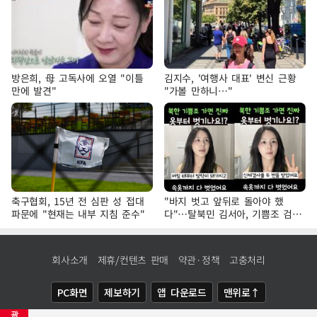
방은희, 母 고독사에 오열 "이틀
김지수, '여행사 대표' 변신 근황
만에 발견"
"가볼 만하니…"
축구협회, 15년 전 심판 성 접대
"바지 벗고 앞뒤로 돌아야 했
파문에 "현재는 내부 지침 준수"
다"…탈북민 김서아, 기쁨조 검사
수치심 회상
회사소개
제휴/컨텐츠 판매
약관·정책
고충처리
PC화면
제보하기
앱 다운로드
맨위로↑
광