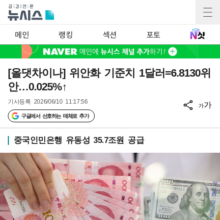
메인
랭킹
섹션
포토
[올댓차이나] 위안화 기준치 1달러=6.8130위
안…0.025%↑
기사등록
2026/06/10 11:17:56
가
가
구글에서 선호하는 매체로 추가
중국인민은행 유동성 35.7조원 공급