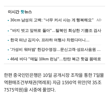
이시간
핫
뉴스
"바지 벗고 앞뒤로 돌아"…탈북민 회상한 기쁨조 검사
한국 떠난 김지수, 프라하 여행사 차렸다더니…
'가성비 워터밤' 한강수영장…문신고객·성묘사음원 민원
46세 바다 "매일 10km 런닝"…탄탄 복근 핫걸 몸매로
한편 중국인민은행은 10일 공개시장 조작을 통한 7일물
역환매조건부채권(역레포) 자금 1590억 위안(약 35조
7575억원)을 시중에 풀었다.