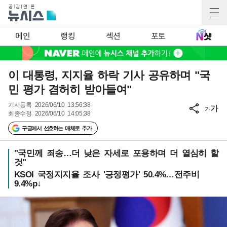
메인
랭킹
섹션
포토
이 대통령, 지지율 하락 기사 공유하며 "국
민 평가 겸허히 받아들여"
기사등록
2026/06/10 13:56:38
가
가
최종수정
2026/06/10 14:05:38
구글에서 선호하는 매체로 추가
"국민께 죄송…더 낮은 자세로 포용하며 더 열심히 할
것"
KSOI 국정지지율 조사 '긍정평가' 50.4%…전주비
9.4%p↓