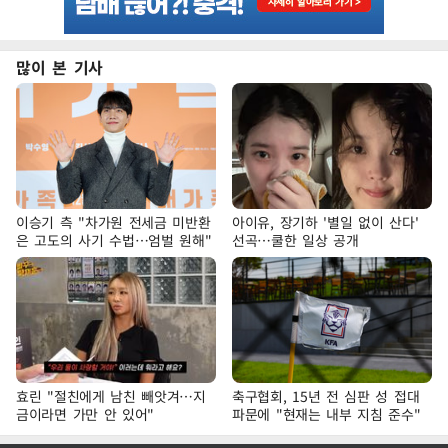
많이 본 기사
이승기 측 "차가원 전세금 미반환
아이유, 장기하 '별일 없이 산다'
은 고도의 사기 수법…엄벌 원해"
선곡…쿨한 일상 공개
효린 "절친에게 남친 빼앗겨…지
축구협회, 15년 전 심판 성 접대
금이라면 가만 안 있어"
파문에 "현재는 내부 지침 준수"