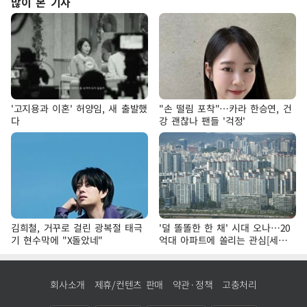
많이 본 기사
'고지용과 이혼' 허양임, 새 출발했
"손 떨림 포착"…카라 한승연, 건
다
강 괜찮나 팬들 '걱정'
김희철, 거꾸로 걸린 광복절 태극
'덜 똘똘한 한 채' 시대 오나…20
기 현수막에 "X돌았네"
억대 아파트에 쏠리는 관심[세제
개편, 그 이후②]
회사소개
제휴/컨텐츠 판매
약관·정책
고충처리