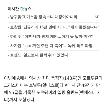
이시간
핫
뉴스
표창원, 남규리에 15년 만에 사과…"제가 틀렸습니다"
하리수 "이혼 내가 먼저 제안…아기 못 낳아 미안"
차가원 "○○○ 까면 주변 다 죽어"…녹취 폭로 파장
르센느, 알고보니 탈퇴 위기 있었다
이밖에 A매치 역사상 최다 득점자(143골)인 포르투갈의
크리스티아누 호날두(알나스르)와 A매치 단 49경기 만
에 55골을 기록한 노르웨이의 엘링 홀란드(맨체스터 시
티)까지 포함됐다.