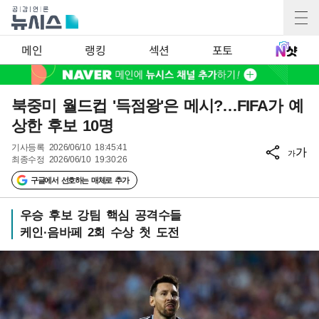
메인
랭킹
섹션
포토
북중미 월드컵 '득점왕'은 메시?…FIFA가 예
상한 후보 10명
기사등록
2026/06/10 18:45:41
가
가
최종수정
2026/06/10 19:30:26
구글에서 선호하는 매체로 추가
우승 후보 강팀 핵심 공격수들
케인·음바페 2회 수상 첫 도전