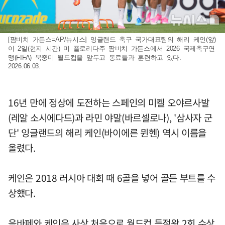
[팜비치 가든스=AP/뉴시스] 잉글랜드 축구 국가대표팀의 해리 케인(앞)
이 2일(현지 시간) 미 플로리다주 팜비치 가든스에서 2026 국제축구연
맹(FIFA) 북중미 월드컵을 앞두고 동료들과 훈련하고 있다.
2026.06.03.
16년 만에 정상에 도전하는 스페인의 미켈 오야르사발
(레알 소시에다드)과 라민 야말(바르셀로나), '삼사자 군
단' 잉글랜드의 해리 케인(바이에른 뮌헨) 역시 이름을
올렸다.
케인은 2018 러시아 대회 때 6골을 넣어 골든 부트를 수
상했다.
음바페와 케인은 사상 처음으로 월드컵 득점왕 2회 수상