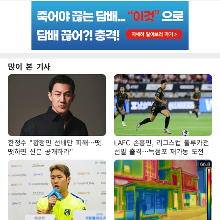
많이 본 기사
한정수 "황정민 선배만 피해…떳
LAFC 손흥민, 리그스컵 톨루카전
떳하면 신분 공개하라"
선발 출격…득점포 재가동 도전