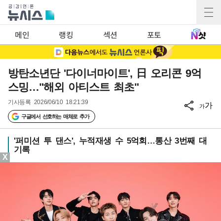
메인
랭킹
섹션
포토
방탄소년단 '다이너마이트', 日 오리콘 9억
스밍…"해외 아티스트 최초"
기사등록
2026/06/10 18:21:39
가
가
구글에서 선호하는 매체로 추가
'퍼미션 투 댄스', 누적재생 수 5억회…통산 3번째 대
기록
X