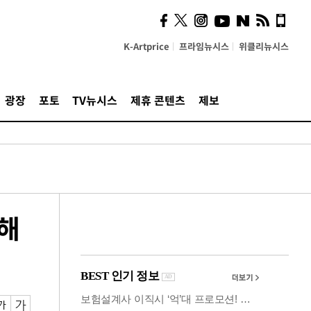
사이 해답 찾았죠"…알을
깨고 나온 '초자아'
K-Artprice
프라임뉴시스
위클리뉴시스
광장
포토
TV뉴시스
제휴 콘텐츠
제보
소해