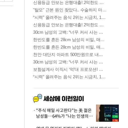
"주식 매일 사고판다"는 美 젊은
남성들…64%가 "나는 인생의
패배자“