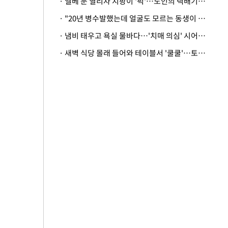
· 엘베 문 열리자 지팡이 '퍽'…노인의 택배기사 폭행 이유
· "20년 병수발했는데 얼굴도 모르는 동생이 유산 절반을"…배다른 형제 상속권 있을까
· 냄비 태우고 욕실 물바다…'치매 의심' 시어머니 검사 권유했다가 '날벼락'
· 새벽 식당 몰래 들어와 테이블서 '쿨쿨'…토사물 남기고 사라진 남성