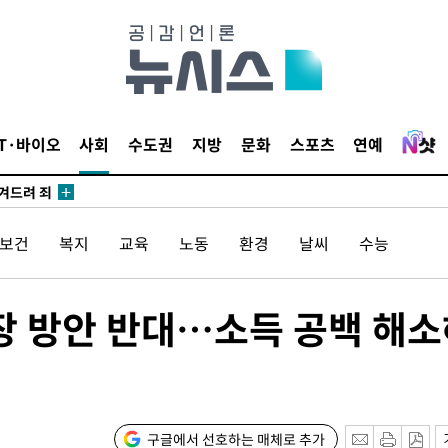
견
 계속[다음
삼겠다"
IT·바이오
사회
수도권
지방
문화
스포츠
연예
안겨드려 죄
/보건
복지
교육
노동
환경
날씨
수능
견
장 방안 반대…소득 공백 해
 계속[다음
삼겠다"
안겨드려 죄
구글에서 선호하는 매체로 추가