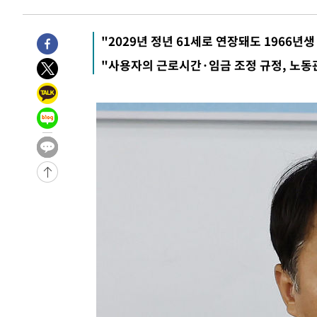
46분 전 >
[속보]뉴욕증시 상승 마감…S&P 0.6% 나스닥 1.3%↑
"2029년 정년 61세로 연장돼도 1966년생
"사용자의 근로시간·임금 조정 규정, 노동