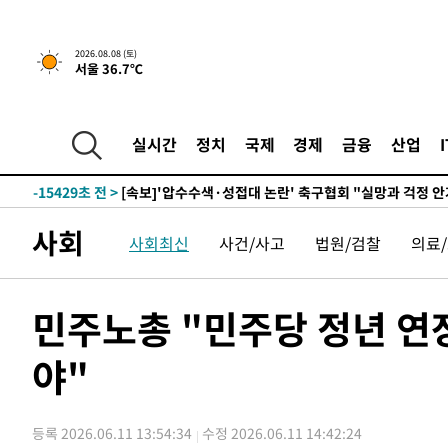
-26757초 전 >
선재도서 해루질 나섰다 실종 60대, 닷새 만에 숨진 채 발
-24291초 전 >
남자 농구, 나고야 아시안게임서 '홈팀' 일본과 한일전
2026.08.08 (토)
서울 36.7℃
-23667초 전 >
여수 오동도 해상서 모터보트 전복…1명 사망·1명 실종
-19894초 전 >
극한폭염 한풀 꺾이지만…'낮 최고 35도' 무더위, 열대야
주 날씨]
-16912초 전 >
축구협회 "압수수색·성접대 논란 사과…쇄신의 기회로 
실시간
정치
국제
경제
금융
산업
-15429초 전 >
[속보]'압수수색·성접대 논란' 축구협회 "실망과 걱정 
송"
-4050초 전 >
'최고 37도' 폭염 지속…강원동해안 최대 150㎜ 비
47분 전 >
[속보]뉴욕증시 상승 마감…S&P 0.6% 나스닥 1.3%↑
사회
사회최신
사건/사고
법원/검찰
의료
-29067초 전 >
백운산서 80년근 천종산삼 9뿌리 발견…감정가 1.3억원
-26777초 전 >
선재도서 해루질 나섰다 실종 60대, 닷새 만에 숨진 채 발
-24311초 전 >
남자 농구, 나고야 아시안게임서 '홈팀' 일본과 한일전
민주노총 "민주당 정년 연
-23687초 전 >
여수 오동도 해상서 모터보트 전복…1명 사망·1명 실종
야"
-19914초 전 >
극한폭염 한풀 꺾이지만…'낮 최고 35도' 무더위, 열대야
주 날씨]
-16932초 전 >
축구협회 "압수수색·성접대 논란 사과…쇄신의 기회로 
-15449초 전 >
[속보]'압수수색·성접대 논란' 축구협회 "실망과 걱정 
등록 2026.06.11 13:54:34
수정 2026.06.11 14:42:24
송"
-4070초 전 >
'최고 37도' 폭염 지속…강원동해안 최대 150㎜ 비