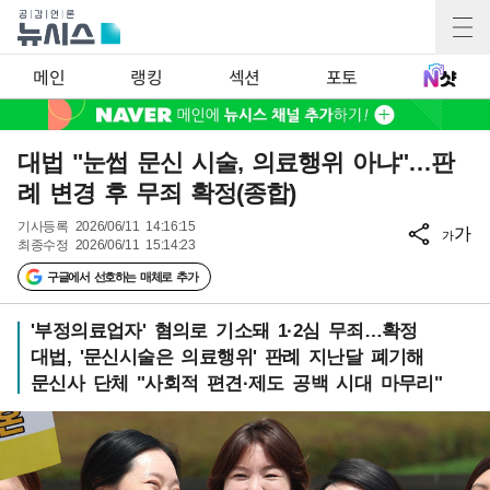
메인
랭킹
섹션
포토
대법 "눈썹 문신 시술, 의료행위 아냐"…판
례 변경 후 무죄 확정(종합)
기사등록
2026/06/11 14:16:15
가
가
최종수정
2026/06/11 15:14:23
구글에서 선호하는 매체로 추가
'부정의료업자' 혐의로 기소돼 1·2심 무죄…확정
대법, '문신시술은 의료행위' 판례 지난달 폐기해
문신사 단체 "사회적 편견·제도 공백 시대 마무리"