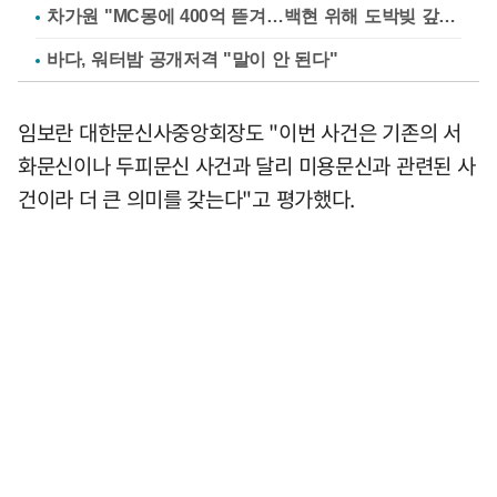
차가원 "MC몽에 400억 뜯겨…백현 위해 도박빚 갚아줘"
바다, 워터밤 공개저격 "말이 안 된다"
임보란 대한문신사중앙회장도 "이번 사건은 기존의 서
화문신이나 두피문신 사건과 달리 미용문신과 관련된 사
건이라 더 큰 의미를 갖는다"고 평가했다.