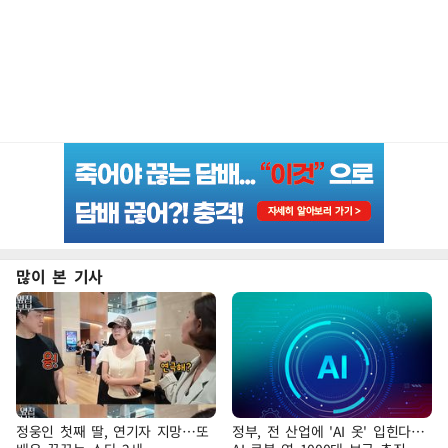
많이 본 기사
정웅인 첫째 딸, 연기자 지망…또
정부, 전 산업에 'AI 옷' 입힌다…