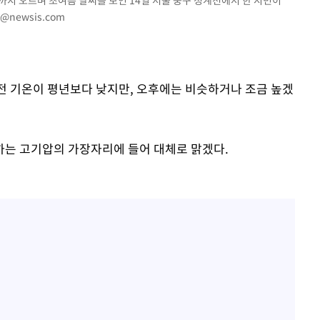
도까지 오르며 초여름 날씨를 보인 14일 서울 중구 청계천에서 한 시민이
o@newsis.com
선제 대응"
 오전 기온이 평년보다 낮지만, 오후에는 비슷하거나 조금 높겠
쳐
하는 고기압의 가장자리에 들어 대체로 맑겠다.
기소
수…이병태