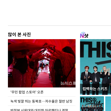
많이 본 사진
컴백하는 스키즈
지석천 뒤덮은 
'무민 팝업 스토어' 오픈
녹색 빛깔 띄는 동복호…저수율은 절반 남짓
반정부 시위대와 대치한 아르헨티나 경찰