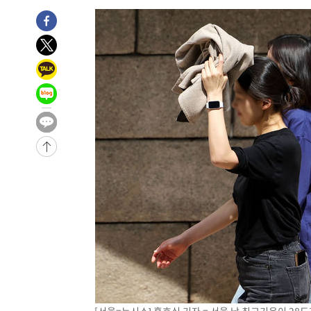
2시간 전 >
[속보]코스피, 6200선 약보합…0.60% 내린 6258.77에 마
2시간 전 >
[속보]원·달러 환율, 7.7원 내린 1416.1원 마감
2시간 전 >
[속보] 노원서 40.1도 관측…서울, 2018년 이후 첫 40도
3시간 전 >
[속보]종합특검, '계엄 수용공간 확보' 신용해 前교정본부장 
3시간 전 >
외신들도 주목한 韓축구 파문…"국민적 공분에 수사 재개"
3시간 전 >
11시간 압수수색에 성접대 파문까지…'쑥대밭' 된 축구협회
3시간 전 >
[속보]규제합리화위원회 부위원장에 김태유 서울대 공대 교
후임
-16709초 전 >
이강인, 폭염 속 AT마드리드 첫 훈련…80명 식사 대접까
-13848초 전 >
미 사업체 일자리, 7월에 2.3만개 순감하고 그 전 2개월 1
하향수정 (2보)
-13296초 전 >
[속보] 미 사업체, 일자리 7월에 2.3만 개 줄어…실업률은
↓
-9159초 전 >
[속보]이 대통령 "부동산 공급 기존 사고방식 매달리지 말
실천"
-8244초 전 >
이란, "오만과 '중앙 단일 루트' 합의…북쪽 인바운드·남
드는 임시"
3분 전 >
"낮 기온 소폭 하락"…수도권 폭염중대경보, 폭염경보로 하향
3분 전 >
[속보]이 대통령, '호우피해' 안동·의성 관할 4개 면 특별재난지
4분 전 >
[단독]중수청 지원 검사들, 정원 초과 시 낮은 계급 임용…희망지 
도
38분 전 >
낮 최고 37도 찜통더위…곳곳 소나기·강원 많은 비[내일날씨]