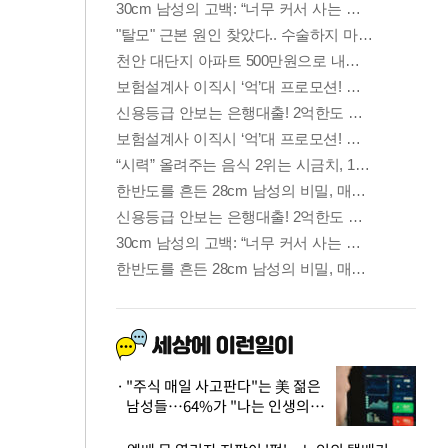
"주식 매일 사고판다"는 美 젊은
남성들…64%가 "나는 인생의
패배자“