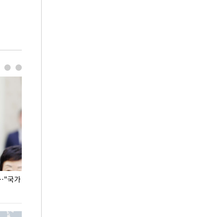
…"국가
홈플러스, 67개 점포 가오픈… 13일 정식 개장
오세훈 서울시장,
환경 점검