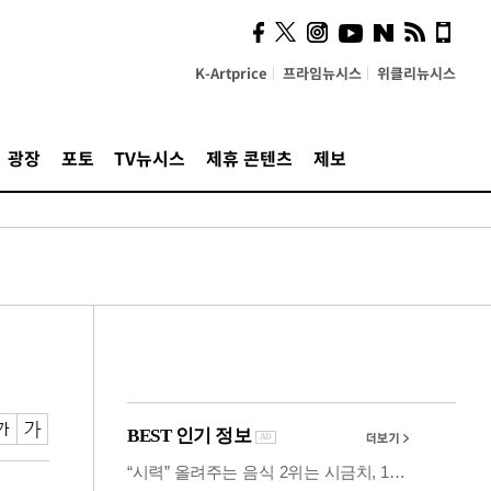
시, 스마트폰 액세서리에
NFC 더했다
K-Artprice
프라임뉴시스
위클리뉴시스
광장
포토
TV뉴시스
제휴 콘텐츠
제보