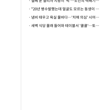
· 엘베 문 열리자 지팡이 '퍽'…노인의 택배기사 폭행 이유
· "20년 병수발했는데 얼굴도 모르는 동생이 유산 절반을"…배다른 형제 상속권 있을까
· 냄비 태우고 욕실 물바다…'치매 의심' 시어머니 검사 권유했다가 '날벼락'
· 새벽 식당 몰래 들어와 테이블서 '쿨쿨'…토사물 남기고 사라진 남성