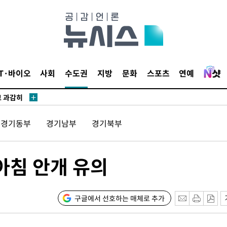
수…이병태
지(종합)
0.3만개
IT·바이오
사회
수도권
지방
문화
스포츠
연예
 4.1%로
고 과감히
쪽 아웃바운
경기동부
경기남부
경기북부
역 선포
못 갈 수
아침 안개 유의
선제 대응"
구글에서 선호하는 매체로 추가