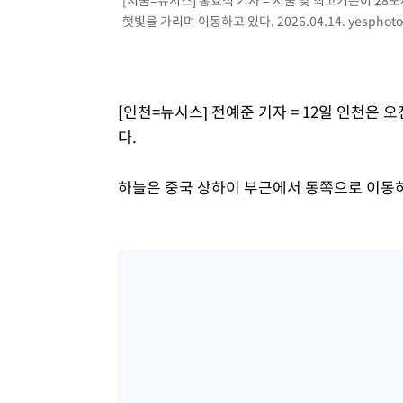
[서울=뉴시스] 홍효식 기자 = 서울 낮 최고기온이 28
햇빛을 가리며 이동하고 있다. 2026.04.14.
yesphot
1시간 전 >
SK하이닉스, 용인·청주 팹에 54조 투자…"AI 메모리 수요 
1시간 전 >
여자배구 이재영·이다영 자매, 아제르바이잔 투란VC 입단
2시간 전 >
외국인 심판 성 접대 7경기 들여다보니…한국 축구 '5승 2무'
2시간 전 >
[속보]코스닥, 2.86포인트(0.36%) 내린 798.81마감
[인천=뉴시스] 전예준 기자 = 12일 인천은
2시간 전 >
[속보]코스피, 6200선 약보합…0.60% 내린 6258.77에 마
다.
2시간 전 >
[속보]원·달러 환율, 7.7원 내린 1416.1원 마감
2시간 전 >
[속보] 노원서 40.1도 관측…서울, 2018년 이후 첫 40도
하늘은 중국 상하이 부근에서 동쪽으로 이동
3시간 전 >
[속보]종합특검, '계엄 수용공간 확보' 신용해 前교정본부장 
3시간 전 >
외신들도 주목한 韓축구 파문…"국민적 공분에 수사 재개"
3시간 전 >
11시간 압수수색에 성접대 파문까지…'쑥대밭' 된 축구협회
3시간 전 >
[속보]규제합리화위원회 부위원장에 김태유 서울대 공대 교
후임