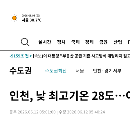
2026.08.08 (토)
서울 30.7℃
3시간 전 >
[속보]규제합리화위원회 부위원장에 김태유 서울대 공대 교
후임
-16709초 전 >
이강인, 폭염 속 AT마드리드 첫 훈련…80명 식사 대접까
-13848초 전 >
미 사업체 일자리, 7월에 2.3만개 순감하고 그 전 2개월 1
실시간
정치
국제
경제
금융
산업
하향수정 (2보)
-13296초 전 >
[속보] 미 사업체, 일자리 7월에 2.3만 개 줄어…실업률은
↓
-9159초 전 >
[속보]이 대통령 "부동산 공급 기존 사고방식 매달리지 말
실천"
-8244초 전 >
이란, "오만과 '중앙 단일 루트' 합의…북쪽 인바운드·남
수도권
수도권최신
서울
인천·경기서부
드는 임시"
3분 전 >
"낮 기온 소폭 하락"…수도권 폭염중대경보, 폭염경보로 하향
3분 전 >
[속보]이 대통령, '호우피해' 안동·의성 관할 4개 면 특별재난지
4분 전 >
[단독]중수청 지원 검사들, 정원 초과 시 낮은 계급 임용…희망지 
인천, 낮 최고기온 28도…
도
38분 전 >
낮 최고 37도 찜통더위…곳곳 소나기·강원 많은 비[내일날씨]
1시간 전 >
SK하이닉스, 용인·청주 팹에 54조 투자…"AI 메모리 수요 
등록 2026.06.12 05:01:00
수정 2026.06.12 05:40:24
1시간 전 >
여자배구 이재영·이다영 자매, 아제르바이잔 투란VC 입단
2시간 전 >
외국인 심판 성 접대 7경기 들여다보니…한국 축구 '5승 2무'
2시간 전 >
[속보]코스닥, 2.86포인트(0.36%) 내린 798.81마감