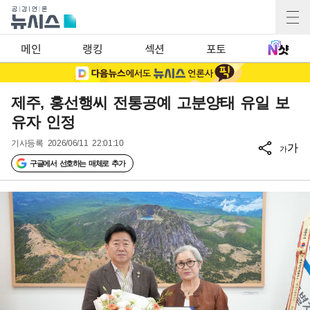
메인
랭킹
섹션
포토
제주, 홍선행씨 전통공예 고분양태 유일 보
유자 인정
기사등록
2026/06/11 22:01:10
가
가
구글에서 선호하는 매체로 추가