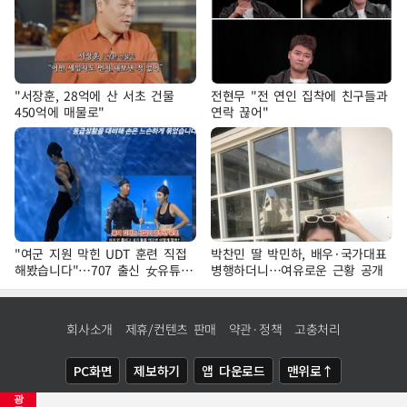
"서장훈, 28억에 산 서초 건물
전현무 "전 연인 집착에 친구들과
450억에 매물로"
연락 끊어"
"여군 지원 막힌 UDT 훈련 직접
박찬민 딸 박민하, 배우·국가대표
해봤습니다"…707 출신 女유튜버
병행하더니…여유로운 근황 공개
'완벽 소화'
회사소개
제휴/컨텐츠 판매
약관·정책
고충처리
PC화면
제보하기
앱 다운로드
맨위로↑
광