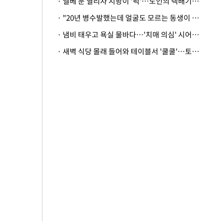
· 엘베 문 열리자 지팡이 '퍽'…노인의 택배기사 폭행 이유
· "20년 병수발했는데 얼굴도 모르는 동생이 유산 절반을"…배다른 형제 상속권 있을까
· 냄비 태우고 욕실 물바다…'치매 의심' 시어머니 검사 권유했다가 '날벼락'
· 새벽 식당 몰래 들어와 테이블서 '쿨쿨'…토사물 남기고 사라진 남성