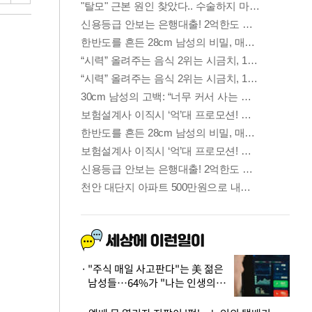
"주식 매일 사고판다"는 美 젊은
남성들…64%가 "나는 인생의
패배자“