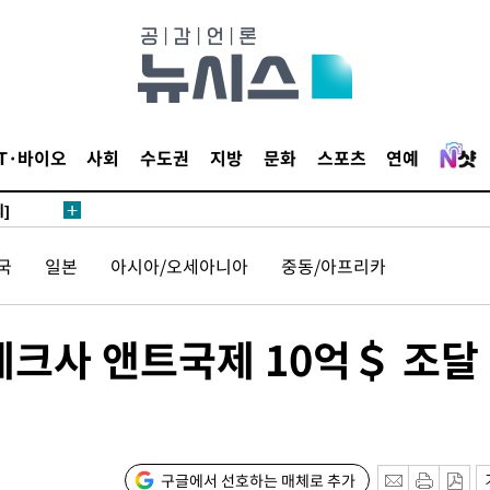
 4.1%로
말고 과감히
쪽 아웃바
하향
재난지역 선
IT·바이오
사회
수도권
지방
문화
스포츠
연예
희망지 못
]
제 대응"
국
일본
아시아/오세아니아
중동/아프리카
테크사 앤트국제 10억＄ 조달
쳐
기소
구글에서 선호하는 매체로 추가