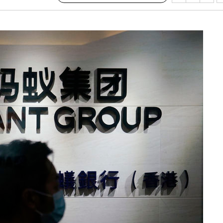
수…이병태
지(종합)
0.3만개
 4.1%로
말고 과감히
쪽 아웃바
하향
재난지역 선
희망지 못
]
제 대응"
쳐