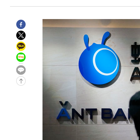
2시간 전 >
11시간 압수수색에 성접대 파문까지…'쑥대밭' 된 축구협회
2시간 전 >
[속보]규제합리화위원회 부위원장에 김태유 서울대 공대 교
후임
-19914초 전 >
이강인, 폭염 속 AT마드리드 첫 훈련…80명 식사 대접까
-17053초 전 >
미 사업체 일자리, 7월에 2.3만개 순감하고 그 전 2개월 1
하향수정 (2보)
-16501초 전 >
[속보] 미 사업체, 일자리 7월에 2.3만 개 줄어…실업률은
↓
-12364초 전 >
[속보]이 대통령 "부동산 공급 기존 사고방식 매달리지 
실천"
-11449초 전 >
이란, "오만과 '중앙 단일 루트' 합의…북쪽 인바운드·남
운드는 임시"
-3017초 전 >
"낮 기온 소폭 하락"…수도권 폭염중대경보, 폭염경보로 
-2981초 전 >
[속보]이 대통령, '호우피해' 안동·의성 관할 4개 면 특별
포
-2944초 전 >
[단독]중수청 지원 검사들, 정원 초과 시 낮은 계급 임용…
갈 수도
-915초 전 >
낮 최고 37도 찜통더위…곳곳 소나기·강원 많은 비[내일날씨
12분 전 >
SK하이닉스, 용인·청주 팹에 54조 투자…"AI 메모리 수요 선
1시간 전 >
여자배구 이재영·이다영 자매, 아제르바이잔 투란VC 입단
1시간 전 >
외국인 심판 성 접대 7경기 들여다보니…한국 축구 '5승 2무'
1시간 전 >
[속보]코스닥, 2.86포인트(0.36%) 내린 798.81마감
1시간 전 >
[속보]코스피, 6200선 약보합…0.60% 내린 6258.77에 마