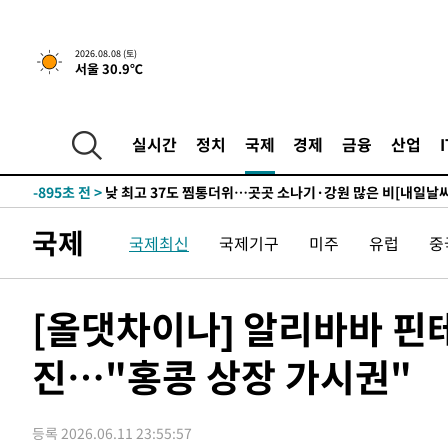
하향수정 (2보)
-16481초 전 >
[속보] 미 사업체, 일자리 7월에 2.3만 개 줄어…실업률은
↓
-12344초 전 >
[속보]이 대통령 "부동산 공급 기존 사고방식 매달리지 
2026.08.08 (토)
서울 30.9℃
실천"
-11429초 전 >
이란, "오만과 '중앙 단일 루트' 합의…북쪽 인바운드·남
운드는 임시"
-2997초 전 >
"낮 기온 소폭 하락"…수도권 폭염중대경보, 폭염경보로 
-2961초 전 >
[속보]이 대통령, '호우피해' 안동·의성 관할 4개 면 특별
실시간
정치
국제
경제
금융
산업
포
-2924초 전 >
[단독]중수청 지원 검사들, 정원 초과 시 낮은 계급 임용…
갈 수도
-895초 전 >
낮 최고 37도 찜통더위…곳곳 소나기·강원 많은 비[내일날씨
13분 전 >
SK하이닉스, 용인·청주 팹에 54조 투자…"AI 메모리 수요 선
국제
국제최신
국제기구
미주
유럽
중
1시간 전 >
여자배구 이재영·이다영 자매, 아제르바이잔 투란VC 입단
1시간 전 >
외국인 심판 성 접대 7경기 들여다보니…한국 축구 '5승 2무'
1시간 전 >
[속보]코스닥, 2.86포인트(0.36%) 내린 798.81마감
[올댓차이나] 알리바바 핀
1시간 전 >
[속보]코스피, 6200선 약보합…0.60% 내린 6258.77에 마
진…"홍콩 상장 가시권"
1시간 전 >
[속보]원·달러 환율, 7.7원 내린 1416.1원 마감
1시간 전 >
[속보] 노원서 40.1도 관측…서울, 2018년 이후 첫 40도
2시간 전 >
[속보]종합특검, '계엄 수용공간 확보' 신용해 前교정본부장 
등록 2026.06.11 23:55:57
2시간 전 >
외신들도 주목한 韓축구 파문…"국민적 공분에 수사 재개"