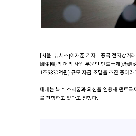
1시간 전 >
[속보]원·달러 환율, 7.7원 내린 1416.1원 마감
1시간 전 >
[속보] 노원서 40.1도 관측…서울, 2018년 이후 첫 40도
2시간 전 >
[속보]종합특검, '계엄 수용공간 확보' 신용해 前교정본부장 
2시간 전 >
외신들도 주목한 韓축구 파문…"국민적 공분에 수사 재개"
2시간 전 >
11시간 압수수색에 성접대 파문까지…'쑥대밭' 된 축구협회
2시간 전 >
[속보]규제합리화위원회 부위원장에 김태유 서울대 공대 교
[서울=뉴시스]이재준 기자 = 중국 전자상거
후임
蟻集團)의 해외 사업 부문인 앤트국제(螞蟻國際 An
1조5330억원) 규모 자금 조달을 추진 중이라
매체는 복수 소식통과 외신을 인용해 앤트국
를 진행하고 있다고 전했다.