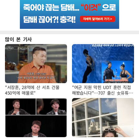
많이 본 기사
"서장훈, 28억에 산 서초 건물
"여군 지원 막힌 UDT 훈련 직접
450억에 매물로"
해봤습니다"…707 출신 女유튜버
'완벽 소화'