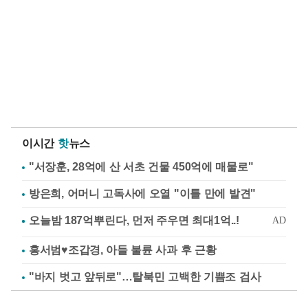
이시간
핫
뉴스
"서장훈, 28억에 산 서초 건물 450억에 매물로"
방은희, 어머니 고독사에 오열 "이틀 만에 발견"
홍서범♥조갑경, 아들 불륜 사과 후 근황
"바지 벗고 앞뒤로"…탈북민 고백한 기쁨조 검사