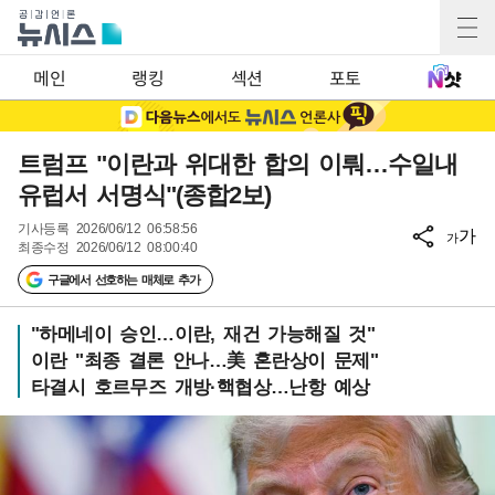
메인
랭킹
섹션
포토
트럼프 "이란과 위대한 합의 이뤄…수일내
유럽서 서명식"(종합2보)
기사등록
2026/06/12 06:58:56
가
가
최종수정
2026/06/12 08:00:40
구글에서 선호하는 매체로 추가
"하메네이 승인…이란, 재건 가능해질 것"
이란 "최종 결론 안나…美 혼란상이 문제"
타결시 호르무즈 개방·핵협상…난항 예상