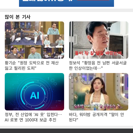
많이 본 기사
황기순 "원정 도박으로 전 재산
정보석 "황정음 전 남편 서글서글
잃고 필리핀 도피"
한 인상이었는데…"
정부, 전 산업에 'AI 옷' 입힌다…
바다, 워터밤 공개저격 "말이 안
AI 로봇 연 1000대 보급 추진
된다"