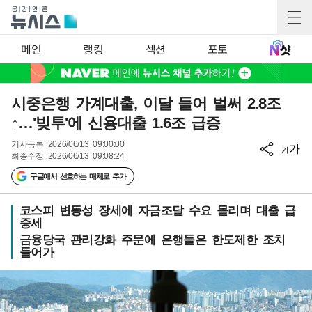
메인
랭킹
섹션
포토
시중은행 가계대출, 이달 들어 벌써 2.8조
↑…'빚투'에 신용대출 1.6조 급증
기사등록
2026/06/13 09:00:00
가
가
최종수정
2026/06/13 09:08:24
구글에서 선호하는 매체로 추가
코스피 변동성 장세에 자금조달 수요 몰리며 대출 급
증세
금융당국 관리강화 주문에 은행들은 한도제한 조치
들어가