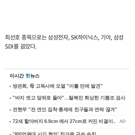
최선호 종목으로는 삼성전자, SK하이닉스, 기아, 삼성
SDI를 꼽았다.
이시간
핫
뉴스
방은희, 母 고독사에 오열 "이틀 만에 발견"
"바지 벗고 앞뒤로 돌아"…탈북민 회상한 기쁨조 검사
전현무 "전 연인 집착·통제에 친구들과 연락 끊겨"
'300억원대 사기 혐의' 차가원 구속 송치