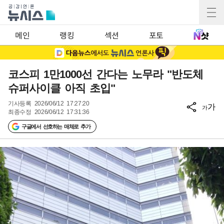
메인
랭킹
섹션
포토
코스피 1만1000선 간다는 노무라 "반도체
슈퍼사이클 아직 초입"
기사등록
2026/06/12 17:27:20
가
가
최종수정
2026/06/12 17:31:36
구글에서 선호하는 매체로 추가