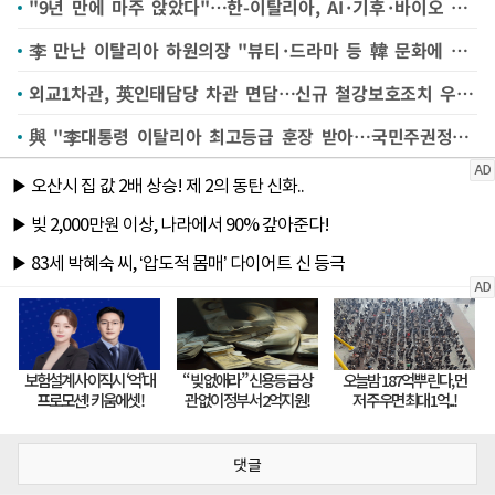
"9년 만에 마주 앉았다"…한-이탈리아, AI·기후·바이오 연구 협력 강화
李 만난 이탈리아 하원의장 "뷰티·드라마 등 韓 문화에 매료"
외교1차관, 英인태담당 차관 면담…신규 철강보호조치 우려 전달
與 "李대통령 이탈리아 최고등급 훈장 받아…국민주권정부 만든 국민 성과"
댓글