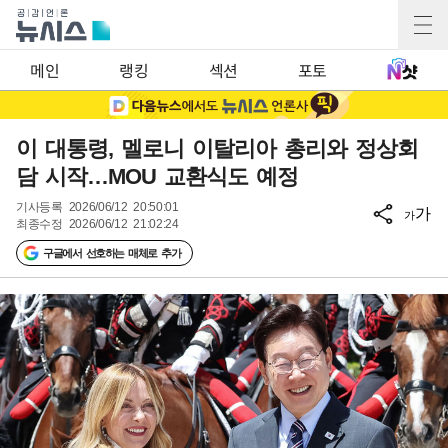
메인
랭킹
섹션
포토
이 대통령, 멜로니 이탈리아 총리와 정상회
담 시작…MOU 교환식도 예정
기사등록
2026/06/12 20:50:01
가
가
최종수정
2026/06/12 21:02:24
구글에서 선호하는 매체로 추가