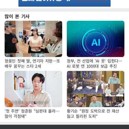
많이 본 기사
정웅인 첫째 딸, 연기자 지망…또
정부, 전 산업에 'AI 옷' 입힌다…
배우 꿈꾸는 스타 2세
AI 로봇 연 1000대 보급 추진
'첫 주연' 정준원 "심판대 올라…
황기순 "원정 도박으로 전 재산
많이 걱정돼"
잃고 필리핀 도피"