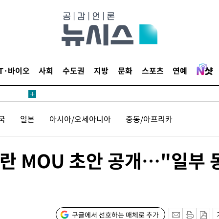
1위… 정
鄭
위해 뛸
승리
일날씨]
IT·바이오
사회
수도권
지방
문화
스포츠
연예
원해 아틀
국
일본
아시아/오세아니아
중동/아프리카
란 MOU 초안 공개…"일부 
속[다음주
다"
려 죄송"
구글에서 선호하는 매체로 추가