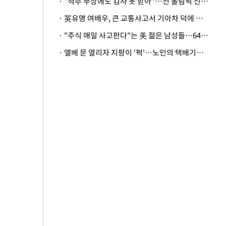
· "척추 부상에도 검사 못 받아"…전 올림픽 선수, 美봅슬레이협회 상대 소송
· 英유명 여배우, 큰 교통사고서 기아차 덕에 살았다
· "주식 매일 사고판다"는 美 젊은 남성들…64%가 "나는 인생의 패배자“
· 엘베 문 열리자 지팡이 '퍽'…노인의 택배기사 폭행 이유