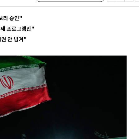
보리 승인"
·서미화·
경제 프로그램만"
1위… 정
리권 안 넘겨"
鄭
위해 뛸
승리
일날씨]
원해 아틀