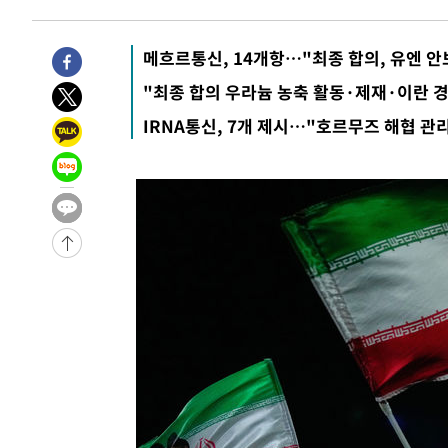
9시간 전 >
'최고 37도' 폭염 지속…강원동해안 최대 150㎜ 비
11시간 전 >
[속보]뉴욕증시 상승 마감…S&P 0.6% 나스닥 1.3%↑
메흐르통신, 14개항…"최종 합의, 유엔 안
-20273초 전 >
이란 "호르무즈 재개방 합의 근접…美 배상 선행돼야"
-11320초 전 >
[속보]與최고위원 제주·인천 순회경선…박선원·최민희
"최종 합의 우라늄 농축 활동·제재·이란 
한민수·김용 순
-11273초 전 >
[속보]김민석, 與 전대 당원투표 누적 득표율 45.42%로 
IRNA통신, 7개 제시…"호르무즈 해협 관
청래 44.56%
-10555초 전 >
[속보]與 대표 경선 제주·인천 당원투표…金 47.75%·
42.08%·宋 10.17%
-10089초 전 >
이강인 "아틀레티코 이적 기뻐…등번호 7번 의미보단 팀 
것"
-10024초 전 >
[속보]與 당대표 경선, 제주·인천 권리당원 투표 김민석 
-3798초 전 >
낮 최고 35도 '무더위'…동해안 시간당 30㎜ '강한 비'[내
-3068초 전 >
[속보]이강인 "감독님이 원하는 마음 느꼈고, 많은 트로피 
레티코 이적"
-2850초 전 >
수도권 40도 육박 '펄펄'…동해안 일부 지역엔 호의주의보
-1819초 전 >
온열질환 사망자 3명 늘어…누적 환자 3000명 돌파
1시간 전 >
강릉에 시간당 81.4㎜ 물폭탄…도로 잠기고 담벼락 붕괴
2시간 전 >
백운산서 80년근 천종산삼 9뿌리 발견…감정가 1.3억원
2시간 전 >
선재도서 해루질 나섰다 실종 60대, 닷새 만에 숨진 채 발견
3시간 전 >
남자 농구, 나고야 아시안게임서 '홈팀' 일본과 한일전