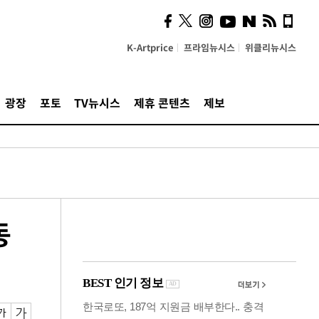
사이 해답 찾았죠"…알을
깨고 나온 '초자아'
K-Artprice
프라임뉴시스
위클리뉴시스
광장
포토
TV뉴시스
제휴 콘텐츠
제보
동