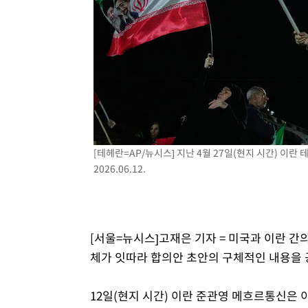
3시간 전 >
여수 오동도 해상서 모터보트 전복…1명 사망·1명 실종
4시간 전 >
극한폭염 한풀 꺾이지만…'낮 최고 35도' 무더위, 열대야 계
날씨]
5시간 전 >
축구협회 "압수수색·성접대 논란 사과…쇄신의 기회로 삼겠
6시간 전 >
[속보]'압수수색·성접대 논란' 축구협회 "실망과 걱정 안겨드
9시간 전 >
'최고 37도' 폭염 지속…강원동해안 최대 150㎜ 비
11시간 전 >
[속보]뉴욕증시 상승 마감…S&P 0.6% 나스닥 1.3%↑
[테헤란=AP/뉴시스] 지난 4월 27일(현지 시간) 이
2026.06.12.
[서울=뉴시스]고재은 기자 = 미국과 이란 간의
체가 잇따라 합의안 초안의 구체적인 내용을 
12일(현지 시간) 이란 준관영 메흐르통신은 