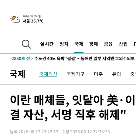
-11253초 전 >
[속보]김민석, 與 전대 당원투표 누적 득표율 45.42%로 
청래 44.56%
-10535초 전 >
[속보]與 대표 경선 제주·인천 당원투표…金 47.75%·
42.08%·宋 10.17%
2026.08.09 (일)
-10069초 전 >
이강인 "아틀레티코 이적 기뻐…등번호 7번 의미보단 팀 
서울 25.7℃
것"
-10004초 전 >
[속보]與 당대표 경선, 제주·인천 권리당원 투표 김민석 
-3778초 전 >
낮 최고 35도 '무더위'…동해안 시간당 30㎜ '강한 비'[내
실시간
정치
국제
경제
금융
산업
-3048초 전 >
[속보]이강인 "감독님이 원하는 마음 느꼈고, 많은 트로피 
레티코 이적"
-2830초 전 >
수도권 40도 육박 '펄펄'…동해안 일부 지역엔 호의주의보
-1799초 전 >
온열질환 사망자 3명 늘어…누적 환자 3000명 돌파
1시간 전 >
강릉에 시간당 81.4㎜ 물폭탄…도로 잠기고 담벼락 붕괴
국제
국제최신
국제기구
미주
유럽
중
2시간 전 >
백운산서 80년근 천종산삼 9뿌리 발견…감정가 1.3억원
2시간 전 >
선재도서 해루질 나섰다 실종 60대, 닷새 만에 숨진 채 발견
이란 매체들, 잇달아 美·이
3시간 전 >
남자 농구, 나고야 아시안게임서 '홈팀' 일본과 한일전
3시간 전 >
여수 오동도 해상서 모터보트 전복…1명 사망·1명 실종
결 자산, 서명 직후 해제"
4시간 전 >
극한폭염 한풀 꺾이지만…'낮 최고 35도' 무더위, 열대야 계
날씨]
5시간 전 >
축구협회 "압수수색·성접대 논란 사과…쇄신의 기회로 삼겠
6시간 전 >
[속보]'압수수색·성접대 논란' 축구협회 "실망과 걱정 안겨드
등록 2026.06.12 22:22:13
수정 2026.06.12 22:28:25