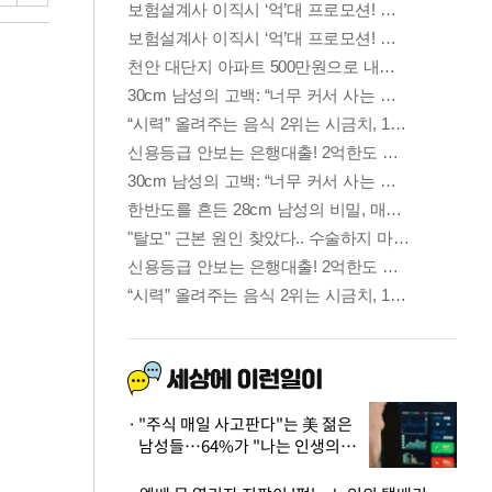
"주식 매일 사고판다"는 美 젊은
남성들…64%가 "나는 인생의
패배자“