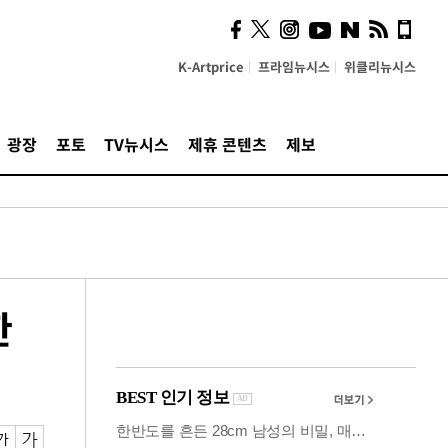
사이 해답 찾았죠"…알을
깨고 나온 '초자아'
K-Artprice
프라임뉴시스
위클리뉴시스
광장
포토
TV뉴시스
제휴 콘텐츠
제보
한