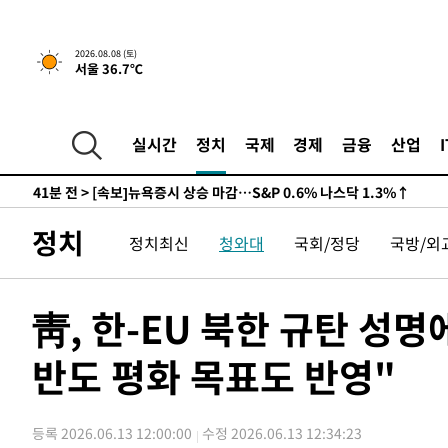
-24600초 전 >
남자 농구, 나고야 아시안게임서 '홈팀' 일본과 한일전
-23976초 전 >
여수 오동도 해상서 모터보트 전복…1명 사망·1명 실종
2026.08.08 (토)
서울 36.7℃
-20203초 전 >
극한폭염 한풀 꺾이지만…'낮 최고 35도' 무더위, 열대야
주 날씨]
-17221초 전 >
축구협회 "압수수색·성접대 논란 사과…쇄신의 기회로 
-15738초 전 >
[속보]'압수수색·성접대 논란' 축구협회 "실망과 걱정 
실시간
정치
국제
경제
금융
산업
송"
-4359초 전 >
'최고 37도' 폭염 지속…강원동해안 최대 150㎜ 비
41분 전 >
[속보]뉴욕증시 상승 마감…S&P 0.6% 나스닥 1.3%↑
-29376초 전 >
백운산서 80년근 천종산삼 9뿌리 발견…감정가 1.3억원
정치
정치최신
청와대
국회/정당
국방/외
-27086초 전 >
선재도서 해루질 나섰다 실종 60대, 닷새 만에 숨진 채 발
-24620초 전 >
남자 농구, 나고야 아시안게임서 '홈팀' 일본과 한일전
-23996초 전 >
여수 오동도 해상서 모터보트 전복…1명 사망·1명 실종
靑, 한-EU 북한 규탄 성
-20223초 전 >
극한폭염 한풀 꺾이지만…'낮 최고 35도' 무더위, 열대야
주 날씨]
반도 평화 목표도 반영"
-17241초 전 >
축구협회 "압수수색·성접대 논란 사과…쇄신의 기회로 
-15758초 전 >
[속보]'압수수색·성접대 논란' 축구협회 "실망과 걱정 
송"
-4379초 전 >
'최고 37도' 폭염 지속…강원동해안 최대 150㎜ 비
등록 2026.06.13 12:00:00
수정 2026.06.13 12:34:23
41분 전 >
[속보]뉴욕증시 상승 마감…S&P 0.6% 나스닥 1.3%↑