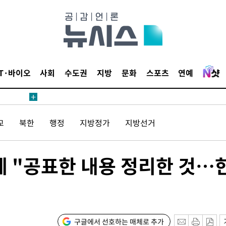
 계속[다음
삼겠다"
안겨드려 죄
IT·바이오
사회
수도권
지방
문화
스포츠
연예
교
북한
행정
지방정가
지방선거
견
명에 "공표한 내용 정리한 것…
 계속[다음
삼겠다"
안겨드려 죄
구글에서 선호하는 매체로 추가