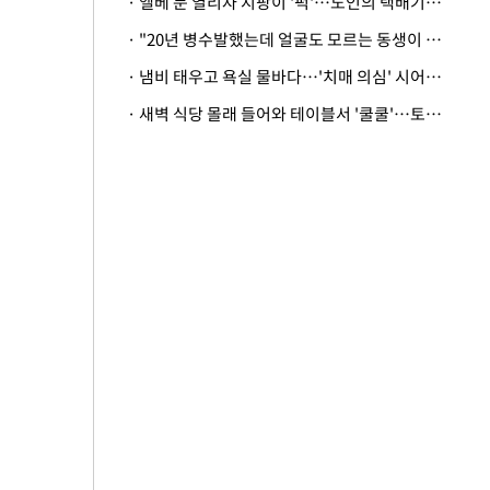
· 엘베 문 열리자 지팡이 '퍽'…노인의 택배기사 폭행 이유
· "20년 병수발했는데 얼굴도 모르는 동생이 유산 절반을"…배다른 형제 상속권 있을까
· 냄비 태우고 욕실 물바다…'치매 의심' 시어머니 검사 권유했다가 '날벼락'
· 새벽 식당 몰래 들어와 테이블서 '쿨쿨'…토사물 남기고 사라진 남성