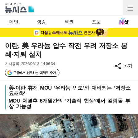
메인
랭킹
섹션
포토
이란, 美 우라늄 압수 작전 우려 저장소 봉
쇄·지뢰 설치
기사등록
2026/06/13 14:06:34
가
가
구글에서 선호하는 매체로 추가
美-이란 휴전 MOU ‘우라늄 인도’와 대비되는 ‘저장소
요새화’
MOU 체결후 6개월간의 ‘기술적 협상’에서 걸림돌 부
상 가능성