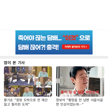
많이 본 기사
황기순 "원정 도박으로 전 재산
정보석 "황정음 전 남편 서글서글
잃고 필리핀 도피"
한 인상이었는데…"