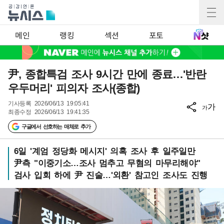
메인
랭킹
섹션
포토
尹, 종합특검 조사 9시간 만에 종료…'반란
우두머리' 피의자 조사(종합)
기사등록
2026/06/13 19:05:41
가
가
최종수정
2026/06/13 19:41:35
구글에서 선호하는 매체로 추가
6일 '계엄 정당화 메시지' 의혹 조사 후 일주일만
尹측 "이중기소…조사 멈추고 무혐의 마무리해야"
검사 입회 하에 尹 진술…'외환' 참고인 조사도 진행