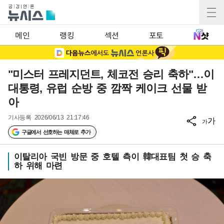
메인
랭킹
섹션
포토
"미스터 프레지던트, 체코전 승리 축하"…이
대통령, 유럽 순방 중 깜짝 케이크 선물 받
아
기사등록
2026/06/13 21:17:46
가
가
구글에서 선호하는 매체로 추가
이탈리아 국빈 방문 중 호텔 측이 韓대표팀 첫 승 축
하 위해 마련