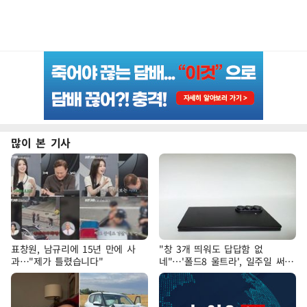
많이 본 기사
표창원, 남규리에 15년 만에 사
"창 3개 띄워도 답답함 없
과…"제가 틀렸습니다"
네"…'폴드8 울트라', 일주일 써보
니