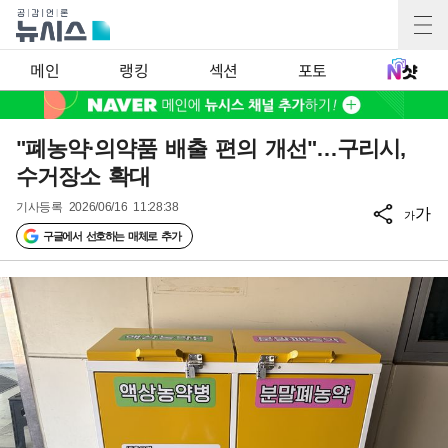
메인
랭킹
섹션
포토
"폐농약·의약품 배출 편의 개선"…구리시,
수거장소 확대
기사등록
2026/06/16 11:28:38
가
가
구글에서 선호하는 매체로 추가