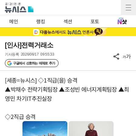
메인
랭킹
섹션
포토
[인사]전력거래소
기사등록
2026/06/17 09:55:33
가
가
구글에서 선호하는 매체로 추가
[세종=뉴시스] ◇1직급(을) 승격
▲박채수 전략기획팀장 ▲조성빈 에너지계획팀장 ▲최
영민 차기IT추진실장
◇2직급 승격