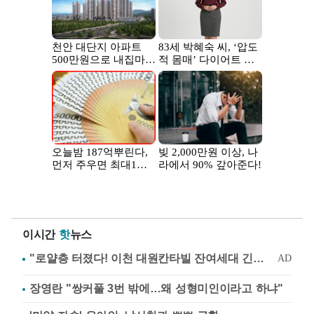
이시간
핫
뉴스
장영란 "쌍커풀 3번 밖에…왜 성형미인이라고 하냐"