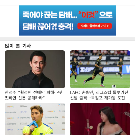
많이 본 기사
한정수 "황정민 선배만 피해…떳
LAFC 손흥민, 리그스컵 톨루카전
떳하면 신분 공개하라"
선발 출격…득점포 재가동 도전