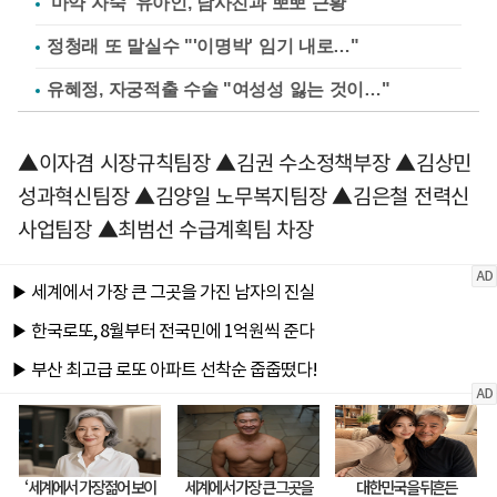
'마약 자숙' 유아인, 남사친과 뽀뽀 근황
정청래 또 말실수 "'이명박' 임기 내로…"
유혜정, 자궁적출 수술 "여성성 잃는 것이…"
▲이자겸 시장규칙팀장 ▲김권 수소정책부장 ▲김상민
성과혁신팀장 ▲김양일 노무복지팀장 ▲김은철 전력신
사업팀장 ▲최범선 수급계획팀 차장