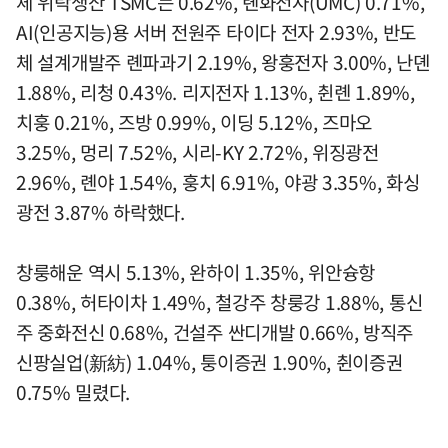
체 위탁생산 TSMC는 0.62%, 롄화전자(UMC) 0.71%,
AI(인공지능)용 서버 전원주 타이다 전자 2.93%, 반도
체 설계개발주 롄파과기 2.19%, 왕훙전자 3.00%, 난뎬
1.88%, 리청 0.43%. 리지전자 1.13%, 췬롄 1.89%,
치훙 0.21%, 즈방 0.99%, 이딩 5.12%, 즈마오
3.25%, 멍리 7.52%, 시리-KY 2.72%, 위징광전
2.96%, 롄야 1.54%, 훙치 6.91%, 야광 3.35%, 화싱
광전 3.87% 하락했다.
창룽해운 역시 5.13%, 완하이 1.35%, 위안슝항
0.38%, 허타이차 1.49%, 철강주 창룽강 1.88%, 통신
주 중화전신 0.68%, 건설주 싼디개발 0.66%, 방직주
신팡실업(新紡) 1.04%, 퉁이증권 1.90%, 췬이증권
0.75% 밀렸다.