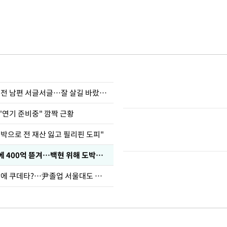
정보석 "황정음 전 남편 서글서글…잘 살길 바랐는데"
"연기 준비중" 깜짝 근황
도박으로 전 재산 잃고 필리핀 도피"
차가원 "MC몽에 400억 뜯겨…백현 위해 도박빚 갚아줘"
유승민 "육사 탓에 쿠데타?…尹졸업 서울대도 없애나"