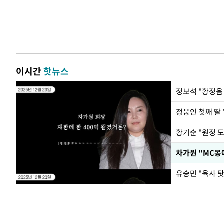
이시간
핫뉴스
정웅인 첫째 딸 
황기순 "원정 