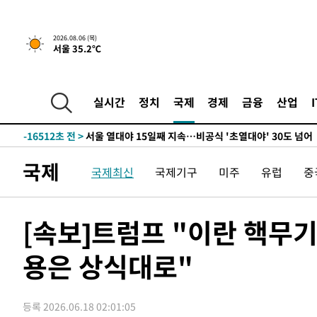
-25282초 전 >
"美간섭에 합의 지연"…트럼프, '이란 호르무즈 통제권'
-21802초 전 >
[속보]산업장관 "李정부, 원전 반대 안해…안정 전력 위
2026.08.06 (목)
-20499초 전 >
[속보]경찰, '홍명보 선임 논란' 대한축구협회·축구회관 
서울 35.2℃
색
-19886초 전 >
[속보]산업장관 "美무역법 제301조 과잉생산 결과 발표 8
상
-19679초 전 >
[속보]코스피 매도사이드카 발동…4%대 급락
실시간
정치
국제
경제
금융
산업
-18951초 전 >
[속보]전남광주 초대 시민추천 부시장에 백승주·윤난실
-16512초 전 >
서울 열대야 15일째 지속…비공식 '초열대야' 30도 넘어
-15079초 전 >
[속보]코스닥, 2.15포인트(0.27%) 내린 797.44 출발
국제
-15062초 전 >
[속보]코스피, 119.51포인트(1.81%) 내린 6478.75 개
국제최신
국제기구
미주
유럽
중
-11509초 전 >
6월 경상수지 497.3억 달러…두 달 연속 사상 최대
-11460초 전 >
서울 낮 39도 '폭염중대경보'…40도 관측 가능성도
[속보]트럼프 "이란 핵무
-8822초 전 >
미 워싱턴주 스포캔 시의 통제불능 3개 산불, 방화선 일부 
-995초 전 >
[속보] 호르무즈 해협 이란-오만 협상 기대속 뉴욕증시 혼조 
용은 상식대로"
0.49%↑
10분 전 >
[속보] 이란 대통령 "지금 최고지도자와 소통하기가 매우 어려워
년 인터뷰
4시간 전 >
[속보] "이란-오만, 호르무즈 해협 통행 항로 합의" 이란 외
-25687초 전 >
내일까지 39도 '펄펄'…기상청 "태풍 지나며 폭염 잠시 
등록 2026.06.18 02:01:05