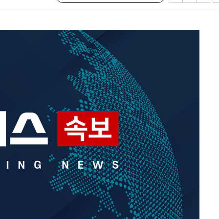
 위협"
 수용할까
해 불가피"
등 압수수
월 중 예
장
구축
 마감 다
" 취임 3
무부 대변인