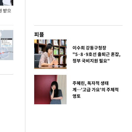
원 받으
정동영, 조현 '이상주의' 발언에 "이상이 있어야
장동혁 "李 대
현실 바꿔"
하다"
피플
이수희 강동구청장
"5·8·9호선 출퇴근 혼잡,
정부 국비지원 필요"
주혜린, 독자적 생태
계…'고급 가요'의 주체적
영토