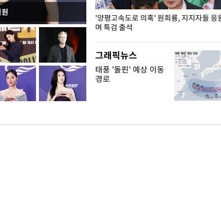
지원
"수사·기소 분리 관련 대비책 최
'양평고속도로 의혹' 원희룡, 지지자들 응
"
며 특검 출석
그래픽뉴스
태풍 '돌핀' 예상 이동
경로