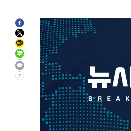
-25324초 전 >
트럼프, 한국계 진보 주지사 후보 맹공…"공산주의가 최대
-25302초 전 >
"美간섭에 합의 지연"…트럼프, '이란 호르무즈 통제권'
-21822초 전 >
[속보]산업장관 "李정부, 원전 반대 안해…안정 전력 위
-20519초 전 >
[속보]경찰, '홍명보 선임 논란' 대한축구협회·축구회관 
색
-19906초 전 >
[속보]산업장관 "美무역법 제301조 과잉생산 결과 발표 8
상
-19699초 전 >
[속보]코스피 매도사이드카 발동…4%대 급락
-18971초 전 >
[속보]전남광주 초대 시민추천 부시장에 백승주·윤난실
-16532초 전 >
서울 열대야 15일째 지속…비공식 '초열대야' 30도 넘어
-15099초 전 >
[속보]코스닥, 2.15포인트(0.27%) 내린 797.44 출발
-15082초 전 >
[속보]코스피, 119.51포인트(1.81%) 내린 6478.75 개
-11529초 전 >
6월 경상수지 497.3억 달러…두 달 연속 사상 최대
-11480초 전 >
서울 낮 39도 '폭염중대경보'…40도 관측 가능성도
-8842초 전 >
미 워싱턴주 스포캔 시의 통제불능 3개 산불, 방화선 일부 
-1015초 전 >
[속보] 호르무즈 해협 이란-오만 협상 기대속 뉴욕증시 혼조
우 0.49%↑
10분 전 >
[속보] 이란 대통령 "지금 최고지도자와 소통하기가 매우 어려워
년 인터뷰
4시간 전 >
[속보] "이란-오만, 호르무즈 해협 통행 항로 합의" 이란 외