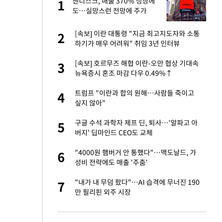
재
샌디스크, 매출 370% 성장에
1
1
도…실망스런 전망에 주가
5%↓
서글서글한 인상이
[속보] 이란 대통령 "지금 최고지도자와 소통
2
2
하기가 매우 어려워" 취임 3년 인터뷰
입힌다…AI 로봇 연
[속보] 호르무즈 해협 이란-오만 협상 기대속
3
3
뉴욕증시 혼조 마감 다우 0.49%↑
"짝짝이 눈 탈출"
트럼프 "이란과 합의 원해…사람들 죽이고
4
4
싶지 않아"
이 안 된다"
구글 수석 과학자 제프 딘, 퇴사…'알파고 아
5
5
버지' 딥마인드 CEO도 교체
 원전 반대 안해…안
"4000원 햄버거 안 통했다"…맥도날드, 가
6
6
성비 전략에도 매출 '주춤'
, 들이받은 승합차
"내가 내 무덤 팠다"…AI 습격에 무너진 190
7
7
만 필리핀 외주 시장