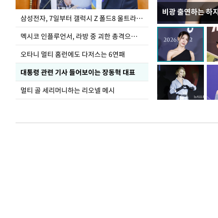
비광 출연하는 하
이재명 대통령, 
삼성전자, 7일부터 갤럭시 Z 폴드8 울트라·폴드8·플립8 출시
선 다해 강구해야
멕시코 인플루언서, 라방 중 괴한 총격으로 사망
오타니 멀티 홈런에도 다저스는 6연패
대통령 관련 기사 들어보이는 장동혁 대표
멀티 골 세리머니하는 리오넬 메시