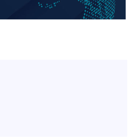
황기순 "원정 도박으로 전 
1
산 잃고 필리핀 도피"
정보석 "황정음 전 남편 
2
었는데…"
정부, 전 산업에 'AI 옷' 
3
1000대 보급 추진
최준희, 또 성형수술 예고 
4
바다, 워터밤 공개저격 "말
5
[속보]산업장관 "李정부,
6
정 전력 위해 불가피"
고속도로서 화물차 낙하물
7
동승자 사망