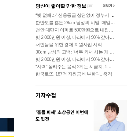
기자수첩
'홈플 피해' 소상공인 이번에
도 뒷전