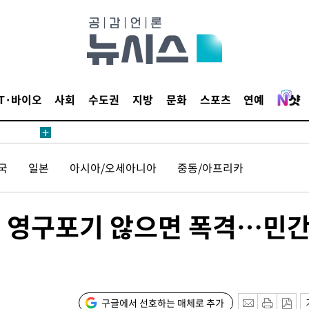
 수용할까
해 불가피"
등 압수수
월 중 예
IT·바이오
사회
수도권
지방
문화
스포츠
연예
장
국
일본
아시아/오세아니아
중동/아프리카
기 영구포기 않으면 폭격…민
구축
마감 다우
" 취임 3
무부 대변인
꺾인다"
구글에서 선호하는 매체로 추가