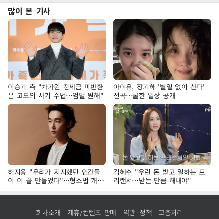
많이 본 기사
이승기 측 "차가원 전세금 미반환
아이유, 장기하 '별일 없이 산다'
은 고도의 사기 수법…엄벌 원해"
선곡…쿨한 일상 공개
허지웅 "우리가 지지했던 인간들
김혜수 "우린 돈 받고 일하는 프
이 이 꼴 만들었다"…형소법 개정
리랜서…받는 만큼 해내야"
에 격한 반응
회사소개
제휴/컨텐츠 판매
약관·정책
고충처리