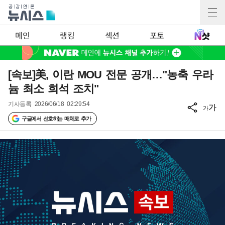
메인
랭킹
섹션
포토
[속보]美, 이란 MOU 전문 공개…"농축 우라
늄 최소 희석 조치"
기사등록
2026/06/18 02:29:54
가
가
구글에서 선호하는 매체로 추가