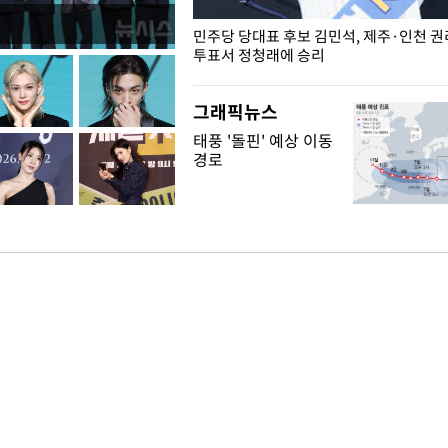
슨 일이? [뉴시스국회토pic]
민주당 당대표 후보 김민석, 제주·인천 
투표서 정청래에 승리
그래픽뉴스
태풍 '돌핀' 예상 이동
경로