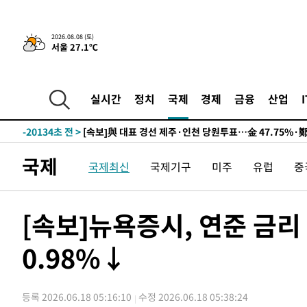
2026.08.08 (토)
서울 27.1℃
8시간 전 >
[속보]뉴욕증시 상승 마감…S&P 0.6% 나스닥 1.3%↑
-29852초 전 >
이란 "호르무즈 재개방 합의 근접…美 배상 선행돼야"
-20899초 전 >
[속보]與최고위원 제주·인천 순회경선…박선원·최민희
실시간
정치
국제
경제
금융
산업
한민수·김용 순
-20852초 전 >
[속보]김민석, 與 전대 당원투표 누적 득표율 45.42%로 
청래 44.56%
-20134초 전 >
[속보]與 대표 경선 제주·인천 당원투표…金 47.75%·
42.08%·宋 10.17%
-19668초 전 >
이강인 "아틀레티코 이적 기뻐…등번호 7번 의미보단 팀 
국제
국제최신
국제기구
미주
유럽
중
것"
-19603초 전 >
[속보]與 당대표 경선, 제주·인천 권리당원 투표 김민석 
-13377초 전 >
낮 최고 35도 '무더위'…동해안 시간당 30㎜ '강한 비'[
-12647초 전 >
[속보]이강인 "감독님이 원하는 마음 느꼈고, 많은 트로피
[속보]뉴욕증시, 연준 금리
틀레티코 이적"
-12429초 전 >
수도권 40도 육박 '펄펄'…동해안 일부 지역엔 호의주의
0.98%↓
-11398초 전 >
온열질환 사망자 3명 늘어…누적 환자 3000명 돌파
-5343초 전 >
강릉에 시간당 81.4㎜ 물폭탄…도로 잠기고 담벼락 붕괴
-1450초 전 >
백운산서 80년근 천종산삼 9뿌리 발견…감정가 1.3억원
등록 2026.06.18 05:16:10
수정 2026.06.18 05:38:24
14분 전 >
선재도서 해루질 나섰다 실종 60대, 닷새 만에 숨진 채 발견