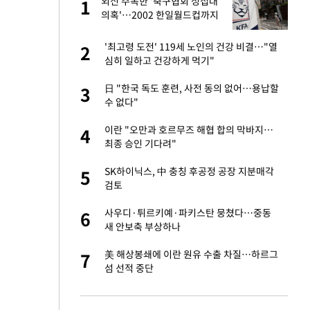
외신 주목한 '축구협회 성접대
1
1
의혹'…2002 한일월드컵까지
소환
오나…20억대 아파트
'최고령 도전' 119세 노인의 건강 비결…"열
2
2
 그 이후②]
심히 일하고 건강하게 먹기"
절 태극기 현수막에
日 "한국 독도 훈련, 사전 동의 없어…용납할
3
3
수 없다"
새 출발했다
이란 "오만과 호르무즈 해협 합의 막바지…
4
4
최종 승인 기다려"
 다 죽어"…전세금
SK하이닉스, 中 충칭 후공정 공장 지분매각
5
5
검토
대 의혹'…2002
사우디·튀르키예·파키스탄 뭉쳤다…중동
6
6
새 안보축 부상하나
"…네이버가 국방
美 해상봉쇄에 이란 원유 수출 차질…하르그
7
7
섬 선적 중단