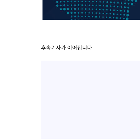
-11398초 전 >
온열질환 사망자 3명 늘어…누적 환자 3000명 돌파
-5343초 전 >
강릉에 시간당 81.4㎜ 물폭탄…도로 잠기고 담벼락 붕괴
-1450초 전 >
백운산서 80년근 천종산삼 9뿌리 발견…감정가 1.3억원
14분 전 >
선재도서 해루질 나섰다 실종 60대, 닷새 만에 숨진 채 발견
55분 전 >
남자 농구, 나고야 아시안게임서 '홈팀' 일본과 한일전
후속기사가 이어집니다
1시간 전 >
여수 오동도 해상서 모터보트 전복…1명 사망·1명 실종
2시간 전 >
극한폭염 한풀 꺾이지만…'낮 최고 35도' 무더위, 열대야 계
날씨]
2시간 전 >
축구협회 "압수수색·성접대 논란 사과…쇄신의 기회로 삼겠
3시간 전 >
[속보]'압수수색·성접대 논란' 축구협회 "실망과 걱정 안겨드
6시간 전 >
'최고 37도' 폭염 지속…강원동해안 최대 150㎜ 비
8시간 전 >
[속보]뉴욕증시 상승 마감…S&P 0.6% 나스닥 1.3%↑