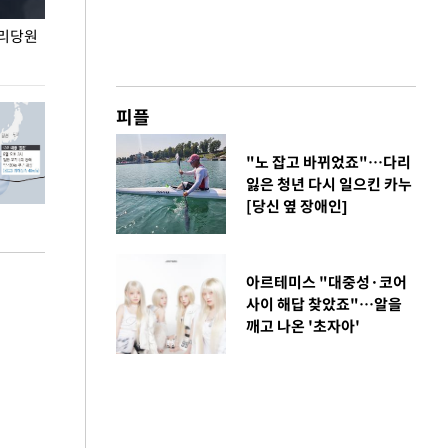
권리당원
무더위 잊는 도심형 여름 축제 '2026 서울 바캉스
용산어린이정원 앞
페스티벌'
피플
"노 잡고 바뀌었죠"…다리
잃은 청년 다시 일으킨 카누
[당신 옆 장애인]
아르테미스 "대중성·코어
사이 해답 찾았죠"…알을
깨고 나온 '초자아'