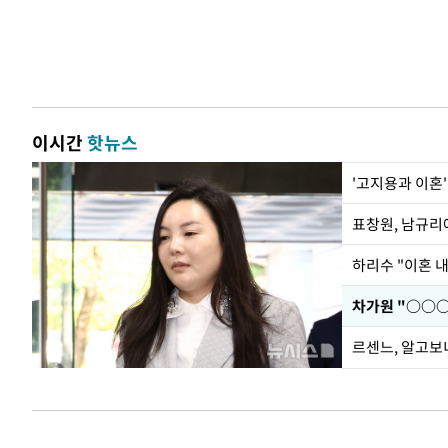
이시간
핫뉴스
'고지용과 이혼'
하리수 "이혼 
르센느, 알고보