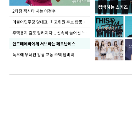
컴백하는 스키즈
이번주 국회에는 무
2타점 적시타 치는 이정후
더불어민주당 당대표·최고위원 후보 합동연설회
주택용지 검토 알려지자... 신속히 늘어선 '근조화환'
안드레예바에게 서브하는 페르난데스
폭우에 무너진 강릉 교동 주택 담벼락