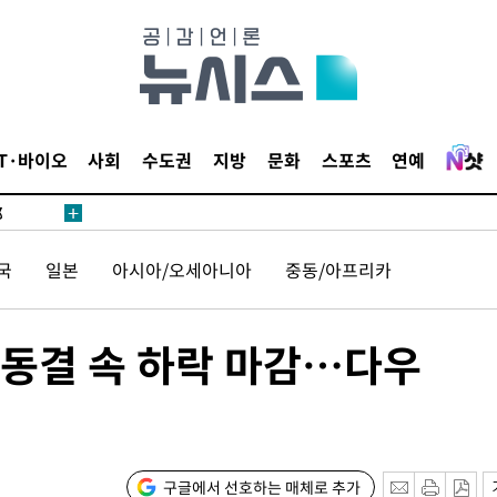
·서미화·
IT·바이오
사회
수도권
지방
문화
스포츠
연예
1위… 정
鄭
위해 뛸
국
일본
아시아/오세아니아
중동/아프리카
승리
내일날씨]
 원해 아
 동결 속 하락 마감…다우
보
구글에서 선호하는 매체로 추가