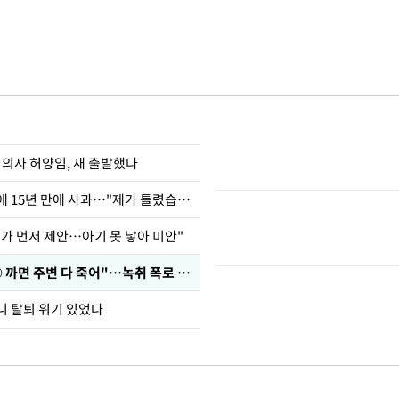
 의사 허양임, 새 출발했다
표창원, 남규리에 15년 만에 사과…"제가 틀렸습니다"
내가 먼저 제안…아기 못 낳아 미안"
차가원 "○○○ 까면 주변 다 죽어"…녹취 폭로 파장
니 탈퇴 위기 있었다