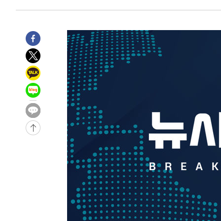
55분 전 >
남자 농구, 나고야 아시안게임서 '홈팀' 일본과 한일전
1시간 전 >
여수 오동도 해상서 모터보트 전복…1명 사망·1명 실종
2시간 전 >
극한폭염 한풀 꺾이지만…'낮 최고 35도' 무더위, 열대야 계
날씨]
2시간 전 >
축구협회 "압수수색·성접대 논란 사과…쇄신의 기회로 삼겠
3시간 전 >
[속보]'압수수색·성접대 논란' 축구협회 "실망과 걱정 안겨드
6시간 전 >
'최고 37도' 폭염 지속…강원동해안 최대 150㎜ 비
8시간 전 >
[속보]뉴욕증시 상승 마감…S&P 0.6% 나스닥 1.3%↑
-29852초 전 >
이란 "호르무즈 재개방 합의 근접…美 배상 선행돼야"
-20899초 전 >
[속보]與최고위원 제주·인천 순회경선…박선원·최민희
한민수·김용 순
-20852초 전 >
[속보]김민석, 與 전대 당원투표 누적 득표율 45.42%로 
청래 44.56%
-20134초 전 >
[속보]與 대표 경선 제주·인천 당원투표…金 47.75%·
42.08%·宋 10.17%
-19668초 전 >
이강인 "아틀레티코 이적 기뻐…등번호 7번 의미보단 팀 
것"
-19603초 전 >
[속보]與 당대표 경선, 제주·인천 권리당원 투표 김민석 
-13377초 전 >
낮 최고 35도 '무더위'…동해안 시간당 30㎜ '강한 비'[
-12647초 전 >
[속보]이강인 "감독님이 원하는 마음 느꼈고, 많은 트로피
틀레티코 이적"
-12429초 전 >
수도권 40도 육박 '펄펄'…동해안 일부 지역엔 호의주의