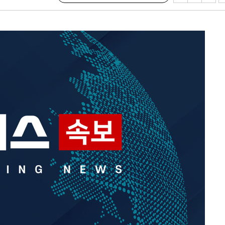
속[다음주
다"
려 죄송"
·서미화·
1위… 정
鄭
위해 뛸
승리
내일날씨]
 원해 아
보