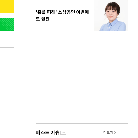
'홈플 피해' 소상공인 이번에
도 뒷전