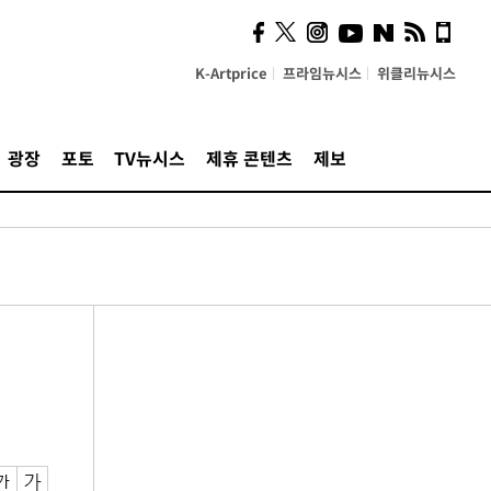
K-Artprice
프라임뉴시스
위클리뉴시스
광장
포토
TV뉴시스
제휴 콘텐츠
제보