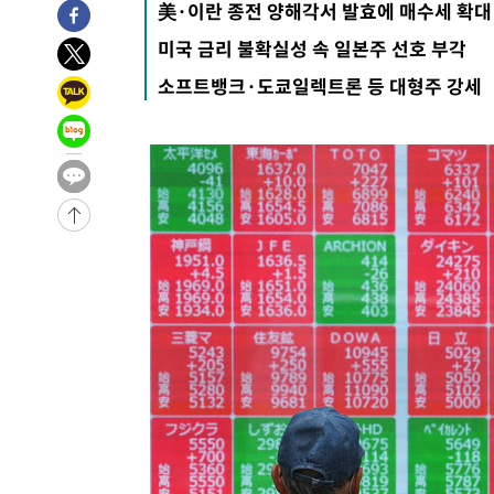
美·이란 종전 양해각서 발효에 매수세 확대
2시간 전 >
“美 이란전 무기 소진…북한과 분쟁시 주한 미군 취약해질 수
미국 금리 불확실성 속 일본주 선호 부각
-32023초 전 >
"일본축구협회, 대한축구협회 성 접대 의혹 심판 조사"
소프트뱅크·도쿄일렉트론 등 대형주 강세
-24665초 전 >
[속보]장은수, KLPGA 제주삼다수 역전 우승…데뷔 10년
정상
-20030초 전 >
"얼마나 더웠으면"…안동 물길공원서 헤엄친 구렁이 '소
-19957초 전 >
손흥민, 68분 뛰고 2경기 침묵…LAFC, 톨루카에 1-0 승
-19229초 전 >
'2경기 연속 침묵' 손흥민, 톨루카전 68분만 뛰고 슈팅 0
-17981초 전 >
이강인, 오늘 서울서 AT마드리드 입단식…'전례 없는 특
-4863초 전 >
'여긴 20도, 저긴 50도'…열화상 카메라로 본 폭염 저감시
차'
-4334초 전 >
콜롬비아 신임 우파 대통령 취임 하루만에 차량폭탄 폭발 
34분 전 >
튀르키예 외무장관, "메카 3국 방위협정은 이란이 목표 아냐 "
1시간 전 >
이군이 불법 군시설 건설한 레바논 남부에서 레바논군 3명 폭
2시간 전 >
[속보]美중부 사령관, 이스라엘 긴급방문 다중화된 전선 상황
2시간 전 >
美 국방부, 켄달 전 공군장관 보안허가 취소…“에어포스원 기
론 누출”
2시간 전 >
‘축구의 신’ 아르헨티나 축구 선수 메시의 부친 지병 별세
2시간 전 >
“美 이란전 무기 소진…북한과 분쟁시 주한 미군 취약해질 수