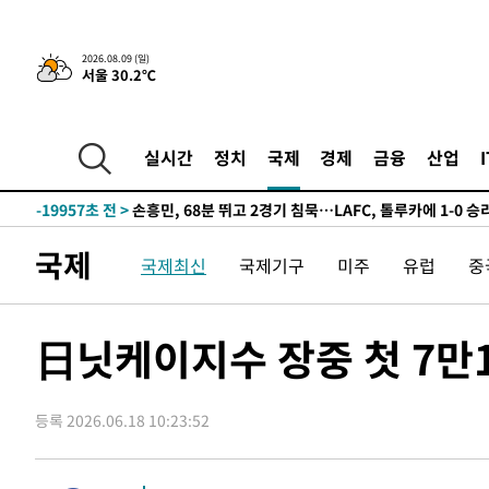
2026.08.09 (일)
서울 30.2℃
2시간 전 >
“美 이란전 무기 소진…북한과 분쟁시 주한 미군 취약해질 수
-32023초 전 >
"일본축구협회, 대한축구협회 성 접대 의혹 심판 조사"
-24665초 전 >
[속보]장은수, KLPGA 제주삼다수 역전 우승…데뷔 10년
실시간
정치
국제
경제
금융
산업
정상
-20030초 전 >
"얼마나 더웠으면"…안동 물길공원서 헤엄친 구렁이 '소
-19957초 전 >
손흥민, 68분 뛰고 2경기 침묵…LAFC, 톨루카에 1-0 승
-19229초 전 >
'2경기 연속 침묵' 손흥민, 톨루카전 68분만 뛰고 슈팅 0
국제
국제최신
국제기구
미주
유럽
중
-17981초 전 >
이강인, 오늘 서울서 AT마드리드 입단식…'전례 없는 특
-4863초 전 >
'여긴 20도, 저긴 50도'…열화상 카메라로 본 폭염 저감시
차'
-4334초 전 >
콜롬비아 신임 우파 대통령 취임 하루만에 차량폭탄 폭발 
日닛케이지수 장중 첫 7만
34분 전 >
튀르키예 외무장관, "메카 3국 방위협정은 이란이 목표 아냐 "
1시간 전 >
이군이 불법 군시설 건설한 레바논 남부에서 레바논군 3명 폭
등록 2026.06.18 10:23:52
2시간 전 >
[속보]美중부 사령관, 이스라엘 긴급방문 다중화된 전선 상황
2시간 전 >
美 국방부, 켄달 전 공군장관 보안허가 취소…“에어포스원 기
론 누출”
2시간 전 >
‘축구의 신’ 아르헨티나 축구 선수 메시의 부친 지병 별세