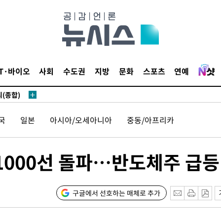
 있어”
 차에 첫
IT·바이오
사회
수도권
지방
문화
스포츠
연예
동'
리(종합)
개
국
일본
아시아/오세아니아
중동/아프리카
급대우'
설 '온도
사건
1000선 돌파…반도체주 급등
 밝혀
발로 부상
 논의
구글에서 선호하는 매체로 추가
밀정보, 언