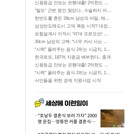
"호날두 결혼식 보러 가자" 2000
명 운집…엉뚱한 커플 결혼식에
'황당'