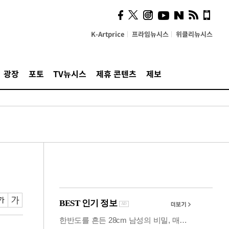
사이 해답 찾았죠"…알을
깨고 나온 '초자아'
K-Artprice
프라임뉴시스
위클리뉴시스
광장
포토
TV뉴시스
제휴 콘텐츠
제보