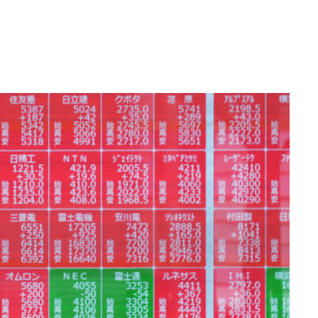
 있어”
 차에 첫
동'
리(종합)
개
급대우'
설 '온도
사건
 밝혀
발로 부상
 논의
밀정보, 언
 있어”