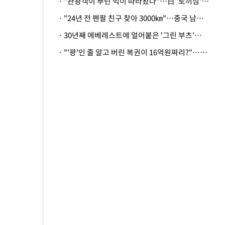
· "관광객이 뿌린 먹이 따라왔나"…日 '토끼섬' 멧돼지, 토끼까지 사냥
· "24년 전 펜팔 친구 찾아 3000㎞"…중국 남성 사연에 '뭉클'
· 30년째 에베레스트에 얼어붙은 '그린 부츠'…드디어 가족 품으로
· "'꽝'인 줄 알고 버린 복권이 16억원짜리?"…극적으로 되찾은 사연