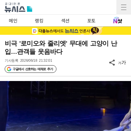
메인
랭킹
섹션
포토
비극 '로미오와 줄리엣' 무대에 고양이 난
입…관객들 웃음바다
기사등록
2026/06/18 21:32:01
가
가
구글에서 선호하는 매체로 추가