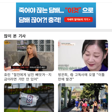
많이 본 기사
효린 "절친에게 남친 빼앗겨…지
방은희, 母 고독사에 오열 "이틀
금이라면 가만 안 있어"
만에 발견"