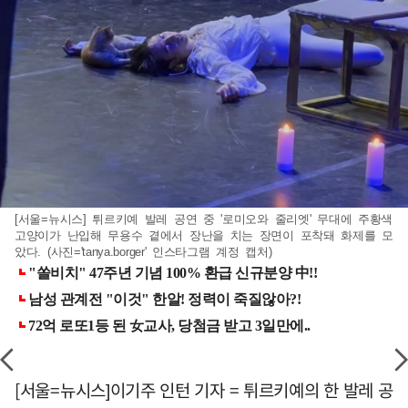
[서울=뉴시스] 튀르키예 발레 공연 중 '로미오와 줄리엣' 무대에 주황색
고양이가 난입해 무용수 곁에서 장난을 치는 장면이 포착돼 화제를 모
았다. (사진='tanya.borger' 인스타그램 계정 캡처)
[서울=뉴시스]이기주 인턴 기자 = 튀르키예의 한 발레 공