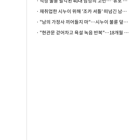
· 직장 불륜 발각된 40대 남성의 고민…"유포 동료 명예훼손·협박죄 고소 가능할까"
· 재취업한 시누이 위해 '조카 셔틀' 떠넘긴 남편…아내 "난 못한다"
· "남의 가정사 끼어들지 마"…시누이 불륜 덮으려는 남편에 억울한 아내
· "현관문 걷어차고 욕설 녹음 반복"…18개월 아기 키우는 집 뒤흔든 '앞집의 비극'