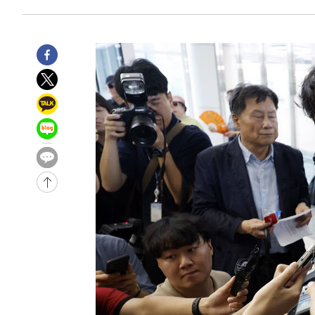
압수수색
-7784초 전 >
[속보]원·달러 환율, 오전 9시 1423.8원
-32137초 전 >
여자배구 이재영·이다영 자매, 아제르바이잔 투란VC 입
-31390초 전 >
외국인 심판 성 접대 7경기 들여다보니…한국 축구 '5승 2
-31124초 전 >
[속보]코스닥, 2.86포인트(0.36%) 내린 798.81마감
-31077초 전 >
[속보]코스피, 6200선 약보합…0.60% 내린 6258.77에
-31057초 전 >
[속보]원·달러 환율, 7.7원 내린 1416.1원 마감
-30946초 전 >
[속보] 노원서 40.1도 관측…서울, 2018년 이후 첫 40도
-28036초 전 >
[속보]종합특검, '계엄 수용공간 확보' 신용해 前교정본
-26909초 전 >
외신들도 주목한 韓축구 파문…"국민적 공분에 수사 재개
-26880초 전 >
11시간 압수수색에 성접대 파문까지…'쑥대밭' 된 축구
-25902초 전 >
[속보]규제합리화위원회 부위원장에 김태유 서울대 공대
병태 후임
-22260초 전 >
[속보]국힘 윤리위, '돌려차기 발언' 진종오·서범수 징계
-17585초 전 >
[속보] 7월 중국 수출 23.9%↑ 수입 27.5%↑…무역총
25.3%↑
-14745초 전 >
[속보]'채상병 순직 책임' 임성근, 항소심도 징역 3년
-14611초 전 >
[속보]종합특검, '관저이전 봐주기 감사' 유병호 구속기소
-11211초 전 >
민주 콩고 에볼라환자 4천명 돌파, 4053명 발생 1850명