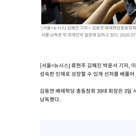
-10461초 전 >
[속보]'300억원대 사기 혐의' 차가원 대표 구속 송치
-9655초 전 >
"미 전국적 살모네라 식중독 원인은 멕시코산 할라피뇨"-- 
-8168초 전 >
[속보]경찰·노동부, HL만도 평택사업장 끼임 사망 관련 
[서울=뉴시스] 김혜진 기자 = 김동연 배재학당총동창회
-8049초 전 >
[속보]합수본, '투표율 허위 입력' 중앙·서울·경기도 선관위
서를 낭독한 뒤 취재진의 질문에 답하고 있다. 2026.07.
압수수색
-7804초 전 >
[속보]원·달러 환율, 오전 9시 1423.8원
[서울=뉴시스] 류현주 김혜진 박윤서 기자, 
성숙한 인재로 성장할 수 있게 선처를 베풀어
김동연 배재학당 총동창회 39대 회장은 3일
낭독했다.