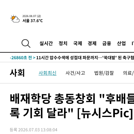
-31057초 전 >
[속보]코스피, 6200선 약보합…0.60% 내린 6258.77에
-31037초 전 >
[속보]원·달러 환율, 7.7원 내린 1416.1원 마감
2026.08.07 (금)
서울 37.6℃
-30926초 전 >
[속보] 노원서 40.1도 관측…서울, 2018년 이후 첫 40도
-28016초 전 >
[속보]종합특검, '계엄 수용공간 확보' 신용해 前교정본
-26889초 전 >
외신들도 주목한 韓축구 파문…"국민적 공분에 수사 재개
실시간
정치
국제
경제
금융
산업
-26860초 전 >
11시간 압수수색에 성접대 파문까지…'쑥대밭' 된 축구
-25882초 전 >
[속보]규제합리화위원회 부위원장에 김태유 서울대 공대
병태 후임
-22240초 전 >
[속보]국힘 윤리위, '돌려차기 발언' 진종오·서범수 징계
사회
사회최신
사건/사고
법원/검찰
의료
-17565초 전 >
[속보] 7월 중국 수출 23.9%↑ 수입 27.5%↑…무역총
25.3%↑
-14725초 전 >
[속보]'채상병 순직 책임' 임성근, 항소심도 징역 3년
-14591초 전 >
[속보]종합특검, '관저이전 봐주기 감사' 유병호 구속기소
배재학당 총동창회 "후배들
-11191초 전 >
민주 콩고 에볼라환자 4천명 돌파, 4053명 발생 1850명
록 기회 달라" [뉴시스Pic]
-10441초 전 >
[속보]'300억원대 사기 혐의' 차가원 대표 구속 송치
-9635초 전 >
"미 전국적 살모네라 식중독 원인은 멕시코산 할라피뇨"-- 
-8148초 전 >
[속보]경찰·노동부, HL만도 평택사업장 끼임 사망 관련 
등록 2026.07.03 13:08:04
-8029초 전 >
[속보]합수본, '투표율 허위 입력' 중앙·서울·경기도 선관위