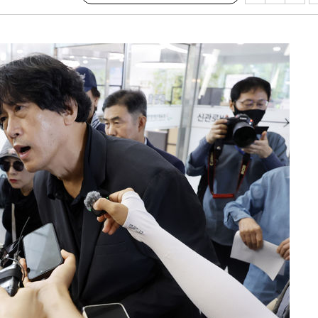
단
무'
 마쳐
부장 기소
"
협회
 교수…이
 절차 개시
액
 사망