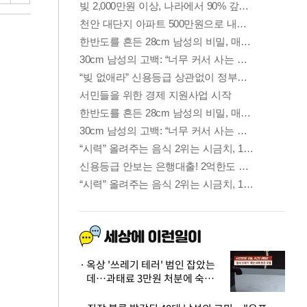
옥상 '쓰레기 테러' 범인 잡았는
데…과태료 3만원 처분에 숙박업
주 허탈