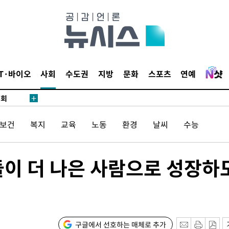
 마쳐
부장 기소
"
IT·바이오
사회
수도권
지방
문화
스포츠
연예
협회
 교수…이
 절차 개시
/보건
복지
교육
노동
환경
날씨
수능
액
이 더 나은 사람으로 성장하
 사망
CDC
압수수색
구글에서 선호하는 매체로 추가
 등 9곳