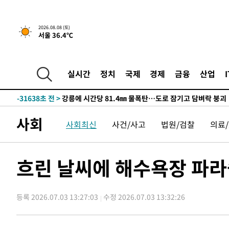
2026.08.08 (토)
서울 36.4℃
1시간 전 >
[속보]뉴욕증시 상승 마감…S&P 0.6% 나스닥 1.3%↑
실시간
정치
국제
경제
금융
산업
-31638초 전 >
강릉에 시간당 81.4㎜ 물폭탄…도로 잠기고 담벼락 붕괴
-27745초 전 >
백운산서 80년근 천종산삼 9뿌리 발견…감정가 1.3억원
-25455초 전 >
선재도서 해루질 나섰다 실종 60대, 닷새 만에 숨진 채 발
사회
사회최신
사건/사고
법원/검찰
의료
-22989초 전 >
남자 농구, 나고야 아시안게임서 '홈팀' 일본과 한일전
-22365초 전 >
여수 오동도 해상서 모터보트 전복…1명 사망·1명 실종
-18592초 전 >
극한폭염 한풀 꺾이지만…'낮 최고 35도' 무더위, 열대야
흐린 날씨에 해수욕장 파라솔
주 날씨]
-15610초 전 >
축구협회 "압수수색·성접대 논란 사과…쇄신의 기회로 
-14127초 전 >
[속보]'압수수색·성접대 논란' 축구협회 "실망과 걱정 
송"
등록 2026.07.03 13:27:03
수정 2026.07.03 13:32:26
-2748초 전 >
'최고 37도' 폭염 지속…강원동해안 최대 150㎜ 비
1시간 전 >
[속보]뉴욕증시 상승 마감…S&P 0.6% 나스닥 1.3%↑
-31658초 전 >
강릉에 시간당 81.4㎜ 물폭탄…도로 잠기고 담벼락 붕괴