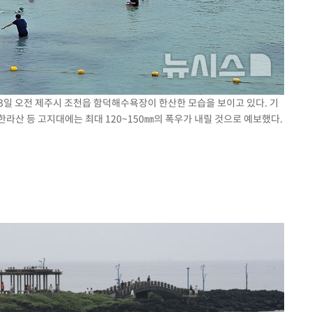
 3일 오전 제주시 조천읍 함덕해수욕장이 한산한 모습을 보이고 있다. 기
 한라산 등 고지대에는 최대 120~150㎜의 폭우가 내릴 것으로 예보했다.