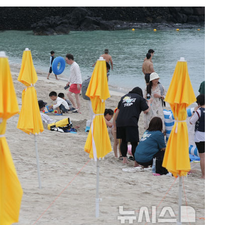
견
 계속[다음
삼겠다"
안겨드려 죄