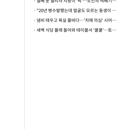
· 엘베 문 열리자 지팡이 '퍽'…노인의 택배기사 폭행 이유
· "20년 병수발했는데 얼굴도 모르는 동생이 유산 절반을"…배다른 형제 상속권 있을까
· 냄비 태우고 욕실 물바다…'치매 의심' 시어머니 검사 권유했다가 '날벼락'
· 새벽 식당 몰래 들어와 테이블서 '쿨쿨'…토사물 남기고 사라진 남성