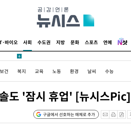
IT·바이오
사회
수도권
지방
문화
스포츠
연예
견
/보건
복지
교육
노동
환경
날씨
수능
 계속[다음
도 '잠시 휴업' [뉴시스Pic]
삼겠다"
안겨드려 죄
구글에서 선호하는 매체로 추가