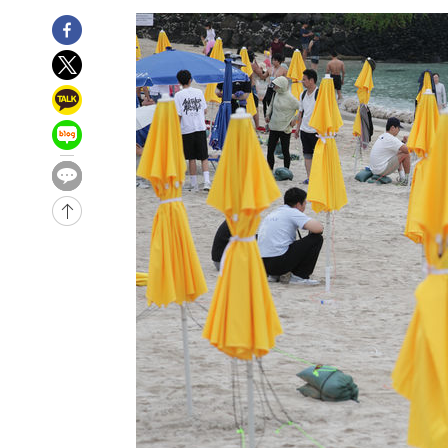
-27765초 전 >
백운산서 80년근 천종산삼 9뿌리 발견…감정가 1.3억원
-25475초 전 >
선재도서 해루질 나섰다 실종 60대, 닷새 만에 숨진 채 발
-23009초 전 >
남자 농구, 나고야 아시안게임서 '홈팀' 일본과 한일전
-22385초 전 >
여수 오동도 해상서 모터보트 전복…1명 사망·1명 실종
-18612초 전 >
극한폭염 한풀 꺾이지만…'낮 최고 35도' 무더위, 열대야
주 날씨]
-15630초 전 >
축구협회 "압수수색·성접대 논란 사과…쇄신의 기회로 
-14147초 전 >
[속보]'압수수색·성접대 논란' 축구협회 "실망과 걱정 
송"
-2768초 전 >
'최고 37도' 폭염 지속…강원동해안 최대 150㎜ 비
1시간 전 >
[속보]뉴욕증시 상승 마감…S&P 0.6% 나스닥 1.3%↑