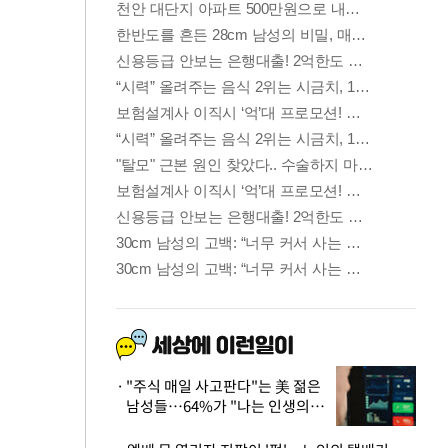
"주식 매일 사고판다"는 美 젊은
남성들…64%가 "나는 인생의
패배자“