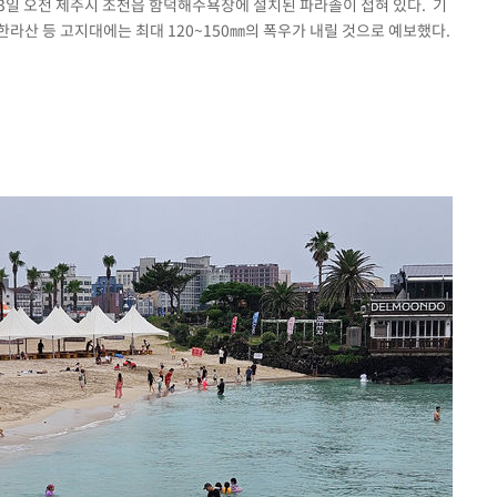
인 3일 오전 제주시 조천읍 함덕해수욕장에 설치된 파라솔이 접혀 있다. 기
 한라산 등 고지대에는 최대 120~150㎜의 폭우가 내릴 것으로 예보했다.