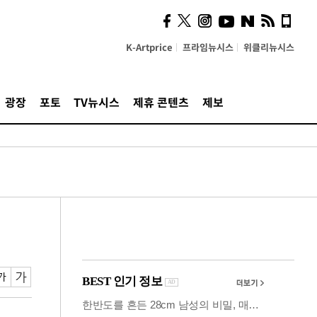
사이 해답 찾았죠"…알을
깨고 나온 '초자아'
K-Artprice
프라임뉴시스
위클리뉴시스
광장
포토
TV뉴시스
제휴 콘텐츠
제보