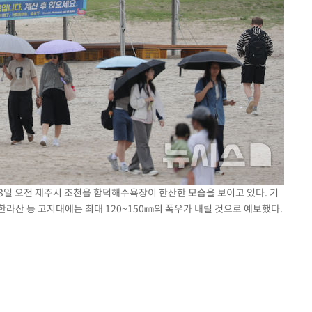
 3일 오전 제주시 조천읍 함덕해수욕장이 한산한 모습을 보이고 있다. 기
 한라산 등 고지대에는 최대 120~150㎜의 폭우가 내릴 것으로 예보했다.