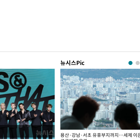
뉴시스Pic
주째 하락, L당 1천800원대
용산·강남·서초 유휴부지까지…세제 이은 