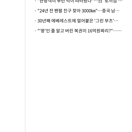
· "관광객이 뿌린 먹이 따라왔나"…日 '토끼섬' 멧돼지, 토끼까지 사냥
· "24년 전 펜팔 친구 찾아 3000㎞"…중국 남성 사연에 '뭉클'
· 30년째 에베레스트에 얼어붙은 '그린 부츠'…드디어 가족 품으로
· "'꽝'인 줄 알고 버린 복권이 16억원짜리?"…극적으로 되찾은 사연