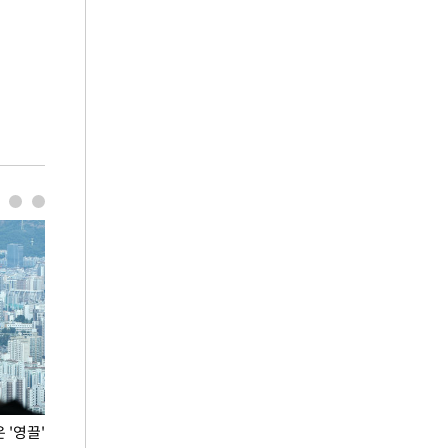
'영끌'
폭염 속 주말 풍경은?
극한 폭염에 바