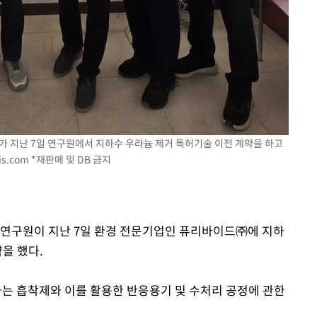
동'
리(종합)
개
급대우'
온도차'
 밝혀
 지난 7일 연구원에서 지하수 우라늄 제거 특허기술 이전 계약을 하고
발로 부상
is.com
*재판매 및 DB 금지
 논의
밀정보, 언
경연구원이 지난 7일 환경 전문기업인 퓨리바이드㈜에 지하
을 했다.
는 흡착제와 이를 활용한 반응용기 및 수처리 공정에 관한