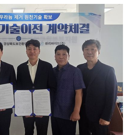
온도차'
 밝혀
발로 부상
 논의
밀정보, 언
시작'
승리…정청래
청래
청래 승리
7%·정청래
2%·김민석
0.30%
 차에 첫