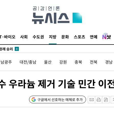
시작'
승리…정청래
IT·바이오
사회
수도권
지방
문화
스포츠
연예
청래
청래 승리
7%·정청래
전남광주
대전/충남
울산
강원
충북
전북
경남
2%·김민석
0.30%
 우라늄 제거 기술 민간 이
 차에 첫
동'
리(종합)
구글에서 선호하는 매체로 추가
개
급대우'