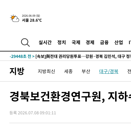
2026.08.09 (일)
서울 28.6℃
4시간 전 >
‘축구의 신’ 아르헨티나 축구 선수 메시의 부친 지병 별세
-31644초 전 >
AT마드리드 데뷔 앞둔 이강인, 맨시티전 선발 대신 '벤치 
-30274초 전 >
[속보]與 강원·TK 당원투표 합산 김민석 48.54%로 
실시간
정치
국제
경제
금융
산업
44.40%
-29608초 전 >
與 강원·TK 당원투표 합산 김민석 46.01%로 승리…정
44.53%
-29448초 전 >
[속보]與전대 권리당원투표…강원·경북 김민석, 대구 정
-29255초 전 >
[속보]與 당대표 경선, 경북 권리당원 투표 김민석 47.3
지방
지방최신
세종
부산
대구/경북
45.71%
-29157초 전 >
[속보]與 당대표 경선, 대구 권리당원 투표 정청래 47.8
46.35%
-28954초 전 >
[속보]與 당대표 경선, 강원 권리당원 투표 김민석 승리…5
득표
-26872초 전 >
"일본축구협회, 대한축구협회 성 접대 의혹 심판 조사"
경북보건환경연구원, 지하수
-19514초 전 >
[속보]장은수, KLPGA 제주삼다수 역전 우승…데뷔 10년
정상
-14879초 전 >
"얼마나 더웠으면"…안동 물길공원서 헤엄친 구렁이 '소
등록 2026.07.08 09:01:11
-14806초 전 >
손흥민, 68분 뛰고 2경기 침묵…LAFC, 톨루카에 1-0 승
-14078초 전 >
'2경기 연속 침묵' 손흥민, 톨루카전 68분만 뛰고 슈팅 0
-12830초 전 >
이강인, 오늘 서울서 AT마드리드 입단식…'전례 없는 특