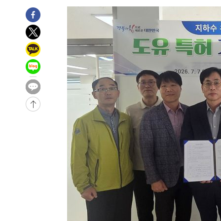
4분 전 >
'여긴 20도, 저긴 50도'…열화상 카메라로 본 폭염 저감시설 '
13분 전 >
콜롬비아 신임 우파 대통령 취임 하루만에 차량폭탄 폭발 사건
2시간 전 >
튀르키예 외무장관, "메카 3국 방위협정은 이란이 목표 아냐 "
2시간 전 >
이군이 불법 군시설 건설한 레바논 남부에서 레바논군 3명 폭
3시간 전 >
[속보]美중부 사령관, 이스라엘 긴급방문 다중화된 전선 상황
4시간 전 >
美 국방부, 켄달 전 공군장관 보안허가 취소…“에어포스원 기
론 누출”
4시간 전 >
‘축구의 신’ 아르헨티나 축구 선수 메시의 부친 지병 별세
-31644초 전 >
AT마드리드 데뷔 앞둔 이강인, 맨시티전 선발 대신 '벤치 
-30274초 전 >
[속보]與 강원·TK 당원투표 합산 김민석 48.54%로 
44.40%
-29608초 전 >
與 강원·TK 당원투표 합산 김민석 46.01%로 승리…정
44.53%
-29448초 전 >
[속보]與전대 권리당원투표…강원·경북 김민석, 대구 정
-29255초 전 >
[속보]與 당대표 경선, 경북 권리당원 투표 김민석 47.3
45.71%
-29157초 전 >
[속보]與 당대표 경선, 대구 권리당원 투표 정청래 47.8
46.35%
-28954초 전 >
[속보]與 당대표 경선, 강원 권리당원 투표 김민석 승리…5
득표
-26872초 전 >
"일본축구협회, 대한축구협회 성 접대 의혹 심판 조사"
-19514초 전 >
[속보]장은수, KLPGA 제주삼다수 역전 우승…데뷔 10년