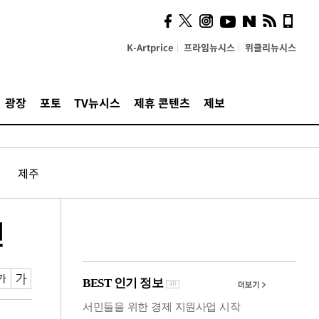
사이 해답 찾았죠"…알을
깨고 나온 '초자아'
K-Artprice
프라임뉴시스
위클리뉴시스
광장
포토
TV뉴시스
제휴 콘텐츠
제보
제주
전