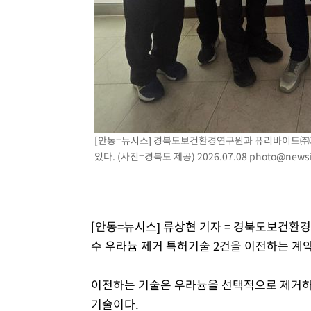
정상
-14879초 전 >
"얼마나 더웠으면"…안동 물길공원서 헤엄친 구렁이 '소
-14806초 전 >
손흥민, 68분 뛰고 2경기 침묵…LAFC, 톨루카에 1-0 승
-14078초 전 >
'2경기 연속 침묵' 손흥민, 톨루카전 68분만 뛰고 슈팅 0
-12830초 전 >
이강인, 오늘 서울서 AT마드리드 입단식…'전례 없는 특
4분 전 >
'여긴 20도, 저긴 50도'…열화상 카메라로 본 폭염 저감시설 '
13분 전 >
콜롬비아 신임 우파 대통령 취임 하루만에 차량폭탄 폭발 사건
2시간 전 >
튀르키예 외무장관, "메카 3국 방위협정은 이란이 목표 아냐 "
[안동=뉴시스] 경북도보건환경연구원과 퓨리바이드㈜가
2시간 전 >
이군이 불법 군시설 건설한 레바논 남부에서 레바논군 3명 폭
있다. (사진=경북도 제공) 2026.07.08
photo@news
3시간 전 >
[속보]美중부 사령관, 이스라엘 긴급방문 다중화된 전선 상황
4시간 전 >
美 국방부, 켄달 전 공군장관 보안허가 취소…“에어포스원 기
론 누출”
4시간 전 >
‘축구의 신’ 아르헨티나 축구 선수 메시의 부친 지병 별세
[안동=뉴시스] 류상현 기자 = 경북도보건환
수 우라늄 제거 특허기술 2건을 이전하는 계약
이전하는 기술은 우라늄을 선택적으로 제거하
기술이다.