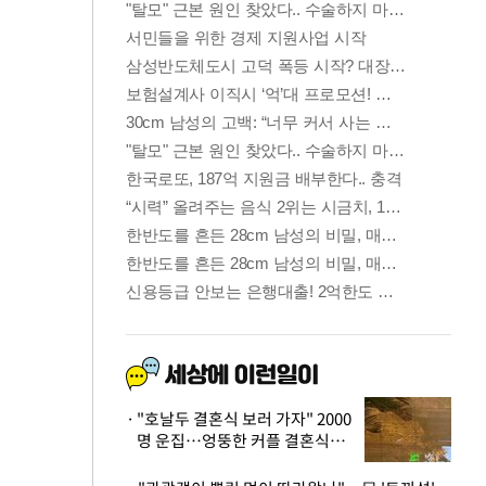
"호날두 결혼식 보러 가자" 2000
명 운집…엉뚱한 커플 결혼식에
'황당'