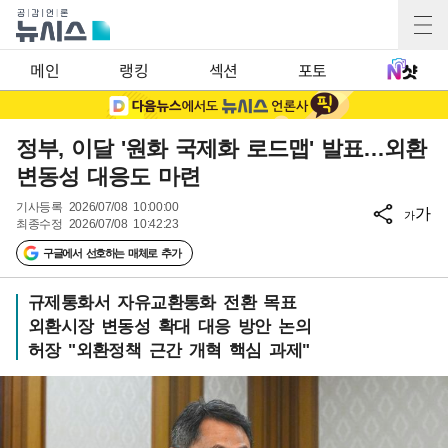
메인
랭킹
섹션
포토
정부, 이달 '원화 국제화 로드맵' 발표…외환
변동성 대응도 마련
기사등록
2026/07/08 10:00:00
가
가
최종수정
2026/07/08 10:42:23
구글에서 선호하는 매체로 추가
규제통화서 자유교환통화 전환 목표
외환시장 변동성 확대 대응 방안 논의
허장 "외환정책 근간 개혁 핵심 과제"