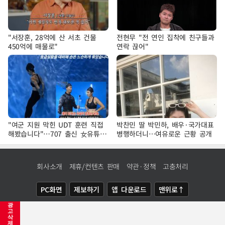
"서장훈, 28억에 산 서초 건물
전현무 "전 연인 집착에 친구들과
450억에 매물로"
연락 끊어"
"여군 지원 막힌 UDT 훈련 직접
박찬민 딸 박민하, 배우·국가대표
해봤습니다"…707 출신 女유튜버
병행하더니…여유로운 근황 공개
'완벽 소화'
회사소개
제휴/컨텐츠 판매
약관·정책
고충처리
PC화면
제보하기
앱 다운로드
맨위로↑
광
COPYRIGHTⓒ
NEWSIS
ALL RIGHTS RESERVED.
고
삭
제