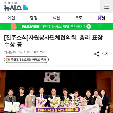
메인
랭킹
섹션
포토
[진주소식]자원봉사단체협의회, 총리 표창
수상 등
기사등록
2026/07/08 10:07:23
가
가
구글에서 선호하는 매체로 추가