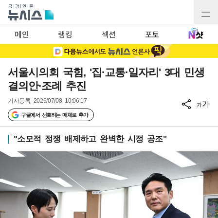
메인
랭킹
섹션
포토
서울시의회 국힘, '집·교통·일자리' 3대 민생
결의안·조례 추진
기사등록
2026/07/08 10:06:17
가
가
구글에서 선호하는 매체로 추가
"소모적 정쟁 배제하고 완벽한 시정 공조"