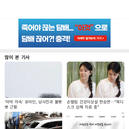
많이 본 기사
'마약 자숙' 유아인, 남사친과 볼뽀
손떨림 건강이상설 한승연…"목디
뽀 근황
스크 심해 치료 중"