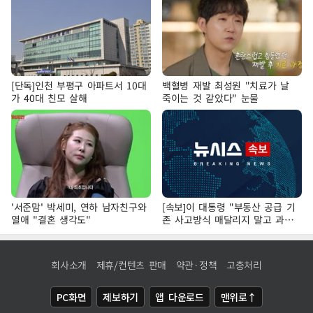
[단독]인천 부평구 아파트서 10대
백혈병 재발 최성원 "치료가 날
가 40대 친모 살해
죽이는 것 같았다" 눈물
'서준맘' 박세미, 연하 남자친구와
[속보]이 대통령 "부동산 공급 기
열애 "결혼 생각도"
존 사고방식 매달리지 말고 과감
히 실천"
회사소개
제휴/컨텐츠 판매
약관·정책
고충처리
PC화면
제보하기
앱 다운로드
맨위로↑