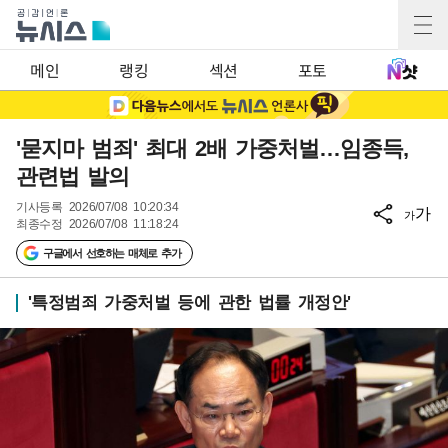
메인
랭킹
섹션
포토
'묻지마 범죄' 최대 2배 가중처벌…임종득,
관련법 발의
기사등록
2026/07/08 10:20:34
가
가
최종수정
2026/07/08 11:18:24
구글에서 선호하는 매체로 추가
'특정범죄 가중처벌 등에 관한 법률 개정안'