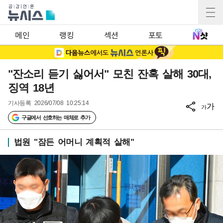
메인
랭킹
섹션
포토
"잔소리 듣기 싫어서" 모친 잔혹 살해 30대,
징역 18년
기사등록
2026/07/08 10:25:14
가
가
구글에서 선호하는 매체로 추가
법원 "잠든 어머니 계획적 살해"