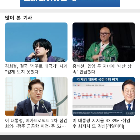
많이 본 기사
김희철, 결국 '거꾸로 태극기' 사과
홍석천, 입양 두 자녀에 '재산 상
"깊게 보지 못했다"
속' 언급했다
이 대통령, 메가프로젝트 2차 점검
이 대통령 지지율 43.3%…취임
회의…광주 군공항 이전·주 52시
후 최저치 또 경신[리얼미터]
간 예외 등 논의