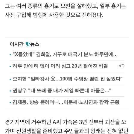
그는 여러 종류의 흉기로 모친을 살해했고, 일부 흉기는
사전 구입해 범행에 사용한 것으로 전해졌다.
이시간
핫
뉴스
"X돌았네" 김희철, 거꾸로 태극기 분노 하루만에…
오지헌 "일타강사 父…100평 수영장 딸린 집 살았다"
권상우 "내 또래 중 내가 제일 빠른데 아들은…"
김제동, 방송 뜸하더니…이문세·노사연과 깜짝 근황
경기지역에 거주하던 A씨 가족은 3년 전부터 괴산을 오
가며 전원생활을 준비했고 주민들과의 왕래는 전혀 없던