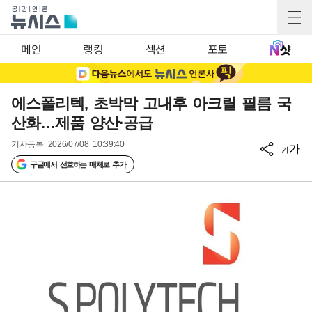
메인
랭킹
섹션
포토
에스폴리텍, 초박막 고내후 아크릴 필름 국
산화…제품 양산·공급
기사등록
2026/07/08 10:39:40
가
가
구글에서 선호하는 매체로 추가