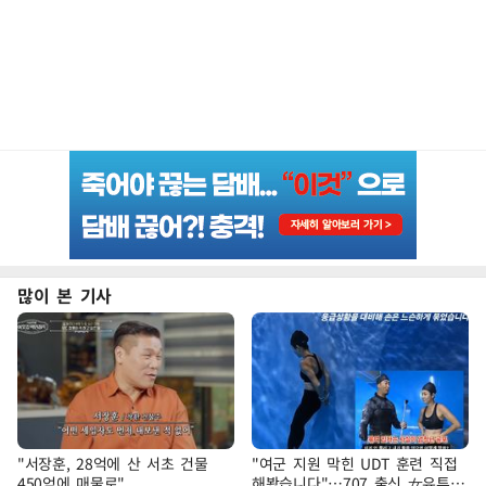
많이 본 기사
"서장훈, 28억에 산 서초 건물
"여군 지원 막힌 UDT 훈련 직접
450억에 매물로"
해봤습니다"…707 출신 女유튜버