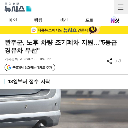
메인
랭킹
섹션
포토
완주군, 노후 차량 조기폐차 지원…"5등급
경유차 우선"
기사등록
2026/07/08 10:43:22
가
가
구글에서 선호하는 매체로 추가
13일부터 접수 시작