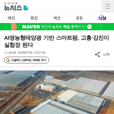
메인
랭킹
섹션
포토
AI영농형태양광 기반 스마트팜, 고흥·강진이
실험장 된다
기사등록
2026/07/08 13:07:49
가
가
구글에서 선호하는 매체로 추가