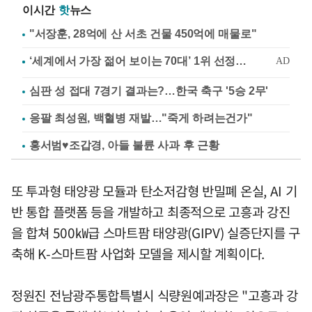
이시간
핫
뉴스
"서장훈, 28억에 산 서초 건물 450억에 매물로"
심판 성 접대 7경기 결과는?…한국 축구 '5승 2무'
응팔 최성원, 백혈병 재발…"죽게 하려는건가"
홍서범♥조갑경, 아들 불륜 사과 후 근황
또 투과형 태양광 모듈과 탄소저감형 반밀폐 온실, AI 기
반 통합 플랫폼 등을 개발하고 최종적으로 고흥과 강진
을 합쳐 500㎾급 스마트팜 태양광(GIPV) 실증단지를 구
축해 K-스마트팜 사업화 모델을 제시할 계획이다.
정원진 전남광주통합특별시 식량원예과장은 "고흥과 강