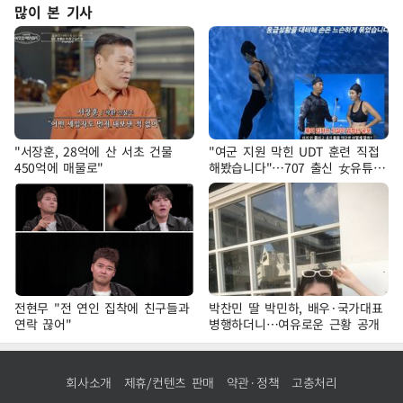
많이 본 기사
"서장훈, 28억에 산 서초 건물
"여군 지원 막힌 UDT 훈련 직접
450억에 매물로"
해봤습니다"…707 출신 女유튜버
'완벽 소화'
전현무 "전 연인 집착에 친구들과
박찬민 딸 박민하, 배우·국가대표
연락 끊어"
병행하더니…여유로운 근황 공개
회사소개
제휴/컨텐츠 판매
약관·정책
고충처리