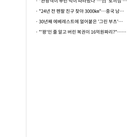
· "관광객이 뿌린 먹이 따라왔나"…日 '토끼섬' 멧돼지, 토끼까지 사냥
· "24년 전 펜팔 친구 찾아 3000㎞"…중국 남성 사연에 '뭉클'
· 30년째 에베레스트에 얼어붙은 '그린 부츠'…드디어 가족 품으로
· "'꽝'인 줄 알고 버린 복권이 16억원짜리?"…극적으로 되찾은 사연