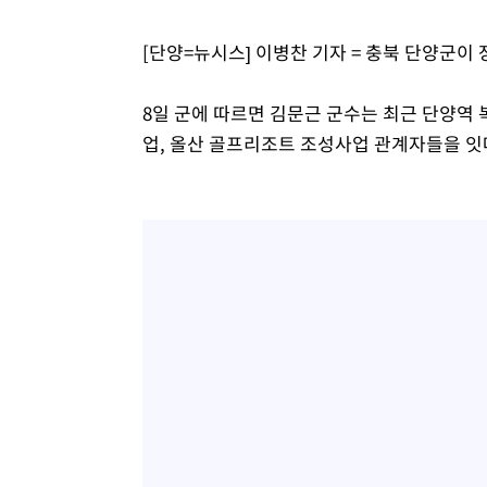
득표
-22658초 전 >
"일본축구협회, 대한축구협회 성 접대 의혹 심판 조사"
[단양=뉴시스] 이병찬 기자 = 충북 단양군이
-15300초 전 >
[속보]장은수, KLPGA 제주삼다수 역전 우승…데뷔 10년
정상
-10665초 전 >
"얼마나 더웠으면"…안동 물길공원서 헤엄친 구렁이 '소
8일 군에 따르면 김문근 군수는 최근 단양역
-10592초 전 >
손흥민, 68분 뛰고 2경기 침묵…LAFC, 톨루카에 1-0 승
업, 올산 골프리조트 조성사업 관계자들을 잇
-9864초 전 >
'2경기 연속 침묵' 손흥민, 톨루카전 68분만 뛰고 슈팅 0개
-8616초 전 >
이강인, 오늘 서울서 AT마드리드 입단식…'전례 없는 특급
1시간 전 >
'여긴 20도, 저긴 50도'…열화상 카메라로 본 폭염 저감시설 
1시간 전 >
콜롬비아 신임 우파 대통령 취임 하루만에 차량폭탄 폭발 사건
3시간 전 >
튀르키예 외무장관, "메카 3국 방위협정은 이란이 목표 아냐 "
3시간 전 >
이군이 불법 군시설 건설한 레바논 남부에서 레바논군 3명 폭
4시간 전 >
[속보]美중부 사령관, 이스라엘 긴급방문 다중화된 전선 상황