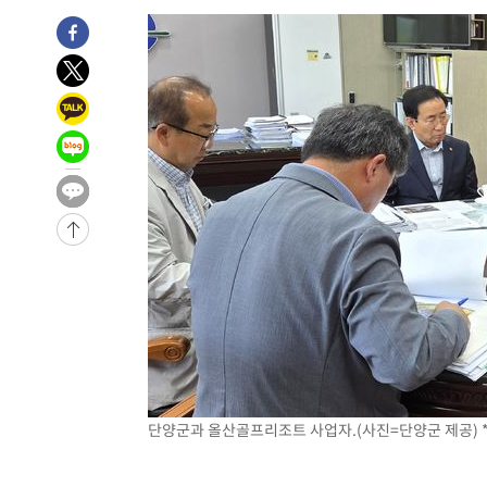
-9864초 전 >
'2경기 연속 침묵' 손흥민, 톨루카전 68분만 뛰고 슈팅 0개
-8616초 전 >
이강인, 오늘 서울서 AT마드리드 입단식…'전례 없는 특급
1시간 전 >
'여긴 20도, 저긴 50도'…열화상 카메라로 본 폭염 저감시설 
1시간 전 >
콜롬비아 신임 우파 대통령 취임 하루만에 차량폭탄 폭발 사건
3시간 전 >
튀르키예 외무장관, "메카 3국 방위협정은 이란이 목표 아냐 "
3시간 전 >
이군이 불법 군시설 건설한 레바논 남부에서 레바논군 3명 폭
4시간 전 >
[속보]美중부 사령관, 이스라엘 긴급방문 다중화된 전선 상황
-31088초 전 >
이강인 ATM 입단식에 '상암벌 들썩'…"세계적인 선수 
-30084초 전 >
태풍 돌핀, 중 저장성 타이저우시 해안에 상륙 (1보)
-27430초 전 >
AT마드리드 데뷔 앞둔 이강인, 맨시티전 선발 대신 '벤치 
-26060초 전 >
[속보]與 강원·TK 당원투표 합산 김민석 48.54%로 
44.40%
-25394초 전 >
與 강원·TK 당원투표 합산 김민석 46.01%로 승리…정
44.53%
-25234초 전 >
[속보]與전대 권리당원투표…강원·경북 김민석, 대구 정
-25041초 전 >
[속보]與 당대표 경선, 경북 권리당원 투표 김민석 47.3
단양군과 올산골프리조트 사업자.(사진=단양군 제공) *
45.71%
-24943초 전 >
[속보]與 당대표 경선, 대구 권리당원 투표 정청래 47.8
46.35%
-24740초 전 >
[속보]與 당대표 경선, 강원 권리당원 투표 김민석 승리…5