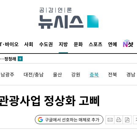
 논의
되길"
IT·바이오
사회
수도권
지방
문화
스포츠
연예
시작'
승리…정청래
청래
전남광주
대전/충남
울산
강원
충북
전북
경남
청래 승리
7%·정청래
2%·김민석
 관광사업 정상화 고삐
0.30%
 차에 첫
구글에서 선호하는 매체로 추가
동'
리(종합)