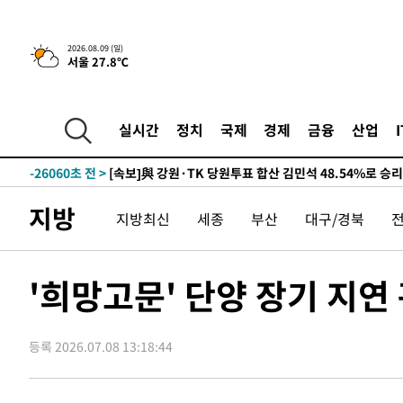
2026.08.09 (일)
서울 27.8℃
4시간 전 >
[속보]美중부 사령관, 이스라엘 긴급방문 다중화된 전선 상황
-31088초 전 >
이강인 ATM 입단식에 '상암벌 들썩'…"세계적인 선수 
-30084초 전 >
태풍 돌핀, 중 저장성 타이저우시 해안에 상륙 (1보)
실시간
정치
국제
경제
금융
산업
-27430초 전 >
AT마드리드 데뷔 앞둔 이강인, 맨시티전 선발 대신 '벤치 
-26060초 전 >
[속보]與 강원·TK 당원투표 합산 김민석 48.54%로 
44.40%
-25394초 전 >
與 강원·TK 당원투표 합산 김민석 46.01%로 승리…정
지방
지방최신
세종
부산
대구/경북
44.53%
-25234초 전 >
[속보]與전대 권리당원투표…강원·경북 김민석, 대구 정
-25041초 전 >
[속보]與 당대표 경선, 경북 권리당원 투표 김민석 47.3
45.71%
-24943초 전 >
[속보]與 당대표 경선, 대구 권리당원 투표 정청래 47.8
'희망고문' 단양 장기 지연
46.35%
-24740초 전 >
[속보]與 당대표 경선, 강원 권리당원 투표 김민석 승리…5
득표
-22658초 전 >
"일본축구협회, 대한축구협회 성 접대 의혹 심판 조사"
등록 2026.07.08 13:18:44
-15300초 전 >
[속보]장은수, KLPGA 제주삼다수 역전 우승…데뷔 10년
정상
-10665초 전 >
"얼마나 더웠으면"…안동 물길공원서 헤엄친 구렁이 '소
-10592초 전 >
손흥민, 68분 뛰고 2경기 침묵…LAFC, 톨루카에 1-0 승