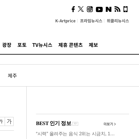
사이 해답 찾았죠"…알을
깨고 나온 '초자아'
K-Artprice
프라임뉴시스
위클리뉴시스
광장
포토
TV뉴시스
제휴 콘텐츠
제보
제주