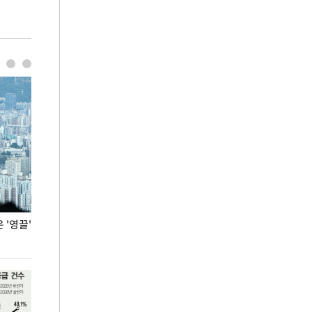
'영끌'
폭염 속 주말 풍경은?
극한 폭염에 바
도