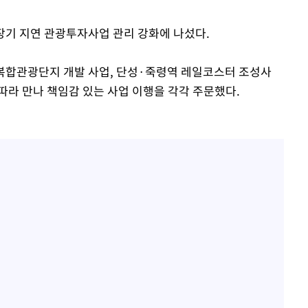
 장기 지연 관광투자사업 관리 강화에 나섰다.
 차에 첫
동'
 복합관광단지 개발 사업, 단성·죽령역 레일코스터 조성사
리(종합)
따라 만나 책임감 있는 사업 이행을 각각 주문했다.
대우'
'온도차'
 밝혀
발로 부상
 논의