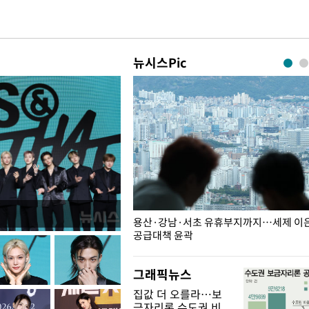
뉴시스Pic
주째 하락, L당 1천800원대
용산·강남·서초 유휴부지까지…세제 이은 
공급대책 윤곽
그래픽뉴스
집값 더 오를라…보
금자리론 수도권 비