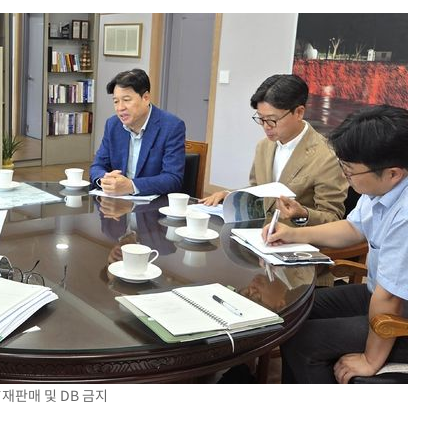
대우'
'온도차'
 밝혀
발로 부상
 논의
되길"
시작'
승리…정청래
청래
청래 승리
7%·정청래
재판매 및 DB 금지
2%·김민석
0.30%