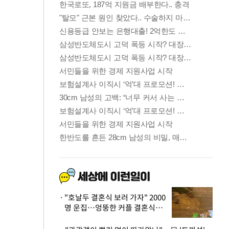
"호날두 결혼식 보러 가자" 2000
명 운집…엉뚱한 커플 결혼식에
'황당'