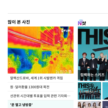
많이 본 사진
컴백하는 스키즈
주유소 기름값 12
알렉산드로바, 세계 1위 사발렌카 격침
원·달러환율 1300원대 목전
선관위 시간대별 투표율 입력 관련 기자회견하는 주진우 의원
'문 열고 냉방중'