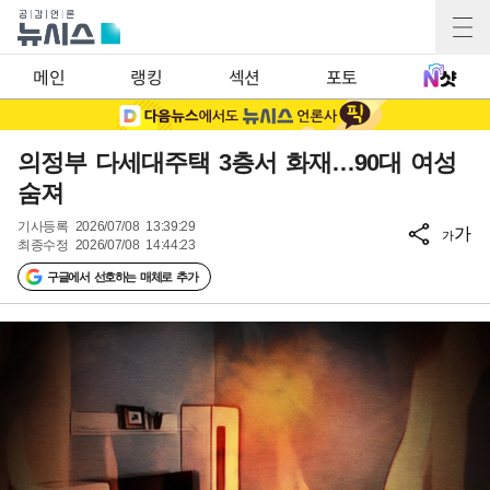
메인
랭킹
섹션
포토
의정부 다세대주택 3층서 화재…90대 여성
숨져
기사등록
2026/07/08 13:39:29
가
가
최종수정
2026/07/08 14:44:23
구글에서 선호하는 매체로 추가