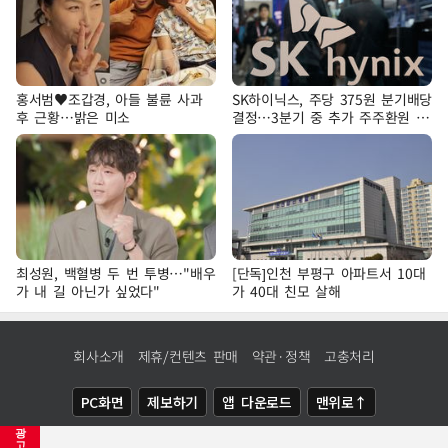
홍서범♥조갑경, 아들 불륜 사과
SK하이닉스, 주당 375원 분기배당
후 근황…밝은 미소
결정…3분기 중 추가 주주환원 발
표
최성원, 백혈병 두 번 투병…"배우
[단독]인천 부평구 아파트서 10대
가 내 길 아닌가 싶었다"
가 40대 친모 살해
회사소개
제휴/컨텐츠 판매
약관·정책
고충처리
PC화면
제보하기
앱 다운로드
맨위로↑
광
COPYRIGHTⓒ
NEWSIS
ALL RIGHTS RESERVED.
고