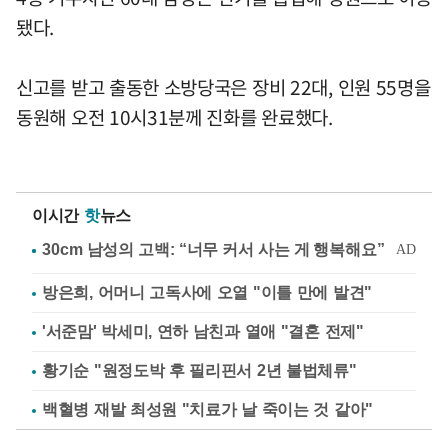
됐다.
신고를 받고 출동한 소방당국은 장비 22대, 인원 55명을
동원해 오전 10시31분께 진화를 완료했다.
이시간
핫
뉴스
방은희, 어머니 고독사에 오열 "이틀 만에 발견"
'서준맘' 박세미, 연하 남친과 열애 "결혼 전제"
황기순 "원정도박 후 필리핀서 2년 불법체류"
백혈병 재발 최성원 "치료가 날 죽이는 것 같아"