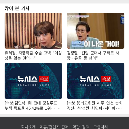
많이 본 기사
유혜정, 자궁적출 수술 고백 "여성
김정렬 "친형 군대서 구타로 사
성을 잃는 것이…"
망…유골 못 찾아"
[속보]김민석, 與 전대 당원투표
[속보]與최고위원 제주·인천 순회
누적 득표율 45.42%로 1위… 정
경선…박선원·최민희·서미화·한
청래 44.56%
민수·김용 순
회사소개
제휴/컨텐츠 판매
약관·정책
고충처리