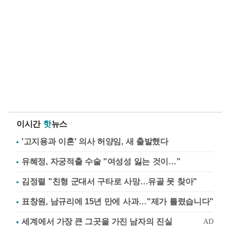
이시간
핫
뉴스
'고지용과 이혼' 의사 허양임, 새 출발했다
유혜정, 자궁적출 수술 "여성성 잃는 것이…"
김정렬 "친형 군대서 구타로 사망…유골 못 찾아"
표창원, 남규리에 15년 만에 사과…"제가 틀렸습니다"