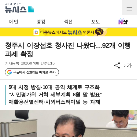
메인
랭킹
섹션
포토
청주시 이장섭호 청사진 나왔다…92개 이행
과제 확정
기사등록
2026/07/08 14:41:16
가
가
구글에서 선호하는 매체로 추가
5대 시정 방침·10대 공약 체계로 구조화
"시민평가위 거쳐 세부계획 8월 말 발표"
재활용선별센터·시외버스터미널 등 과제