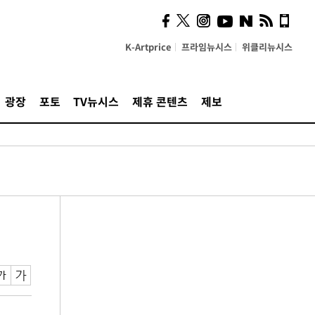
K-Artprice
프라임뉴시스
위클리뉴시스
광장
포토
TV뉴시스
제휴 콘텐츠
제보