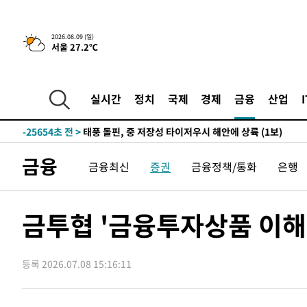
2026.08.09 (일)
서울 27.2℃
4시간 전 >
튀르키예 외무장관, "메카 3국 방위협정은 이란이 목표 아냐 "
-31998초 전 >
[속보]'AT마드리드 7번' 이강인, 맨시티 상대로 비공식 
-30062초 전 >
네타냐후, 트럼프의 가자 평화 2차 15개조 평화안 '거부'
실시간
정치
국제
경제
금융
산업
-26658초 전 >
이강인 ATM 입단식에 '상암벌 들썩'…"세계적인 선수 
-25654초 전 >
태풍 돌핀, 중 저장성 타이저우시 해안에 상륙 (1보)
-23000초 전 >
AT마드리드 데뷔 앞둔 이강인, 맨시티전 선발 대신 '벤치 
금융
금융최신
증권
금융정책/통화
은행
-21630초 전 >
[속보]與 강원·TK 당원투표 합산 김민석 48.54%로 
44.40%
-20964초 전 >
與 강원·TK 당원투표 합산 김민석 46.01%로 승리…정
44.53%
-20804초 전 >
[속보]與전대 권리당원투표…강원·경북 김민석, 대구 정
금투협 '금융투자상품 이해
-20611초 전 >
[속보]與 당대표 경선, 경북 권리당원 투표 김민석 47.3
45.71%
-20513초 전 >
[속보]與 당대표 경선, 대구 권리당원 투표 정청래 47.8
46.35%
등록 2026.07.08 15:16:11
-20310초 전 >
[속보]與 당대표 경선, 강원 권리당원 투표 김민석 승리…5
득표
-18228초 전 >
"일본축구협회, 대한축구협회 성 접대 의혹 심판 조사"
-10870초 전 >
[속보]장은수, KLPGA 제주삼다수 역전 우승…데뷔 10년