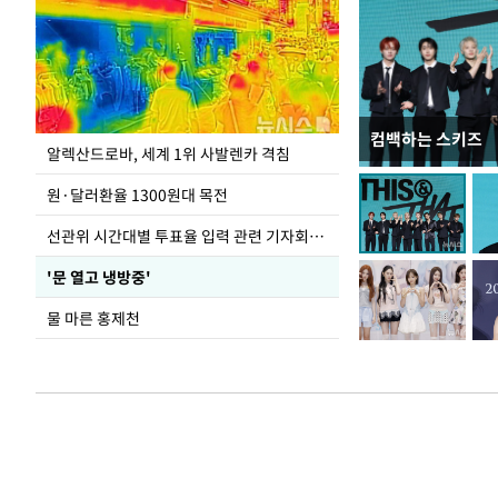
컴백하는 스키즈
극한 폭염에 바닥
알렉산드로바, 세계 1위 사발렌카 격침
도
원·달러환율 1300원대 목전
선관위 시간대별 투표율 입력 관련 기자회견하는 주진우 의원
'문 열고 냉방중'
물 마른 홍제천