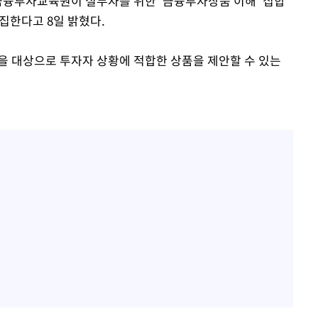
 금융투자교육원이 실무자를 위한 '금융투자상품 이해' 집합
한정수 "황정민 선배만 피
1
해…떳떳하면 신분 공개하
2%·김민석
집한다고 8일 밝혔다.
0.30%
LAFC 손흥민, 리그스컵 
2
을 대상으로 투자자 상황에 적합한 상품을 제안할 수 있는
격…득점포 재가동 도전
 차에 첫
이강인, 오늘 서울서 AT
3
'
식…'전례 없는 특급대우'
(종합)
제니, 동거 여부 물음에 
4
웃음
대우'
'여긴 20도, 저긴 50도
'온도차'
5
폭염 저감시설 '온도차'
 밝혀
사우디 남서부 아람코 자
6
손흥민, 68분 뛰고 2경기 
7
카에 1-0 승리(종합)