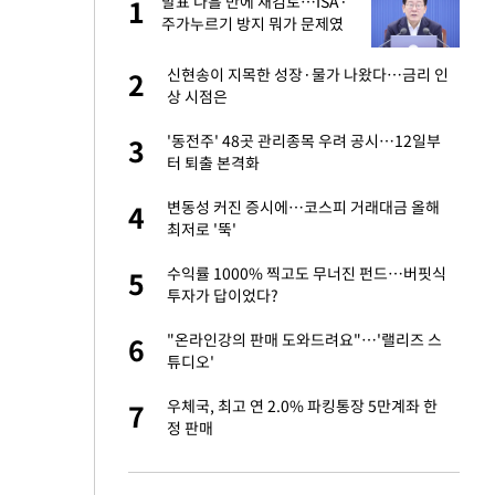
발표 나흘 만에 재검토…ISA·
1
1
라"
주가누르기 방지 뭐가 문제였
길래
톨루카전 선발 출
신현송이 지목한 성장·물가 나왔다…금리 인
2
2
상 시점은
마드리드 입단
'동전주' 48곳 관리종목 우려 공시…12일부
3
3
터 퇴출 본격화
"여기까지만 하자"
변동성 커진 증시에…코스피 거래대금 올해
4
4
최저로 '뚝'
'…열화상 카메라로 본
수익률 1000% 찍고도 무너진 펀드…버핏식
5
5
투자가 답이었다?
잔 정유시설서 화재
"온라인강의 판매 도와드려요"…'랠리즈 스
6
6
튜디오'
침묵…LAFC, 톨루
우체국, 최고 연 2.0% 파킹통장 5만계좌 한
7
7
정 판매