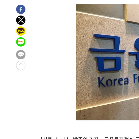
정상
-6235초 전 >
"얼마나 더웠으면"…안동 물길공원서 헤엄친 구렁이 '소동
-6162초 전 >
손흥민, 68분 뛰고 2경기 침묵…LAFC, 톨루카에 1-0 승리
-5434초 전 >
'2경기 연속 침묵' 손흥민, 톨루카전 68분만 뛰고 슈팅 0개
-4186초 전 >
이강인, 오늘 서울서 AT마드리드 입단식…'전례 없는 특급
2시간 전 >
'여긴 20도, 저긴 50도'…열화상 카메라로 본 폭염 저감시설 
2시간 전 >
콜롬비아 신임 우파 대통령 취임 하루만에 차량폭탄 폭발 사건
4시간 전 >
튀르키예 외무장관, "메카 3국 방위협정은 이란이 목표 아냐 "
-31998초 전 >
[속보]'AT마드리드 7번' 이강인, 맨시티 상대로 비공식 
-30062초 전 >
네타냐후, 트럼프의 가자 평화 2차 15개조 평화안 '거부'
-26658초 전 >
이강인 ATM 입단식에 '상암벌 들썩'…"세계적인 선수 
-25654초 전 >
태풍 돌핀, 중 저장성 타이저우시 해안에 상륙 (1보)
-23000초 전 >
AT마드리드 데뷔 앞둔 이강인, 맨시티전 선발 대신 '벤치 
-21630초 전 >
[속보]與 강원·TK 당원투표 합산 김민석 48.54%로 
44.40%
-20964초 전 >
與 강원·TK 당원투표 합산 김민석 46.01%로 승리…정
44.53%
-20804초 전 >
[속보]與전대 권리당원투표…강원·경북 김민석, 대구 정
-20611초 전 >
[속보]與 당대표 경선, 경북 권리당원 투표 김민석 47.3