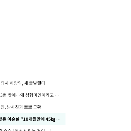
 의사 허양임, 새 출발했다
장영란 "쌍커풀 3번 밖에…왜 성형미인이라고 하냐"
아인, 남사친과 뽀뽀 근황
다이어트 주사 맞은 이순실 "10개월만에 45㎏ 감량"