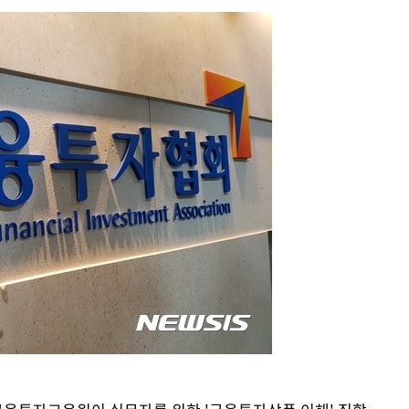
'
(종합)
대우'
'온도차'
 밝혀
데뷔전
되길"
시작'
승리…정청래
청래
청래 승리
7%·정청래