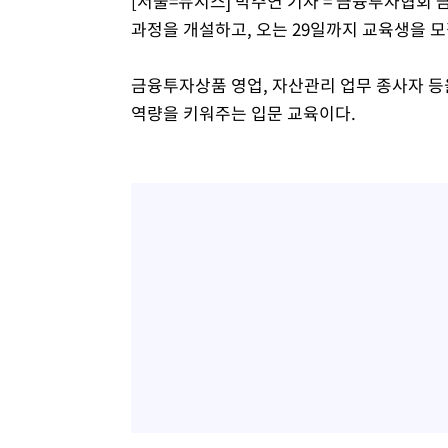
[서울=뉴시스] 박주연 기자 = 금융투자협회
45.71%
-20513초 전 >
[속보]與 당대표 경선, 대구 권리당원 투표 정청래 47.8
과정을 개설하고, 오는 29일까지 교육생을 모
46.35%
-20310초 전 >
[속보]與 당대표 경선, 강원 권리당원 투표 김민석 승리…5
득표
-18228초 전 >
"일본축구협회, 대한축구협회 성 접대 의혹 심판 조사"
금융투자상품 영업, 자산관리 업무 종사자 등
-10870초 전 >
[속보]장은수, KLPGA 제주삼다수 역전 우승…데뷔 10년
역량을 키워주는 입문 교육이다.
정상
-6235초 전 >
"얼마나 더웠으면"…안동 물길공원서 헤엄친 구렁이 '소동
-6162초 전 >
손흥민, 68분 뛰고 2경기 침묵…LAFC, 톨루카에 1-0 승리
-5434초 전 >
'2경기 연속 침묵' 손흥민, 톨루카전 68분만 뛰고 슈팅 0개
-4186초 전 >
이강인, 오늘 서울서 AT마드리드 입단식…'전례 없는 특급
2시간 전 >
'여긴 20도, 저긴 50도'…열화상 카메라로 본 폭염 저감시설 
2시간 전 >
콜롬비아 신임 우파 대통령 취임 하루만에 차량폭탄 폭발 사건
4시간 전 >
튀르키예 외무장관, "메카 3국 방위협정은 이란이 목표 아냐 "