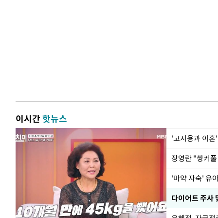
이시간
핫뉴스
'고지용과 이혼'
'마약 자숙' 유