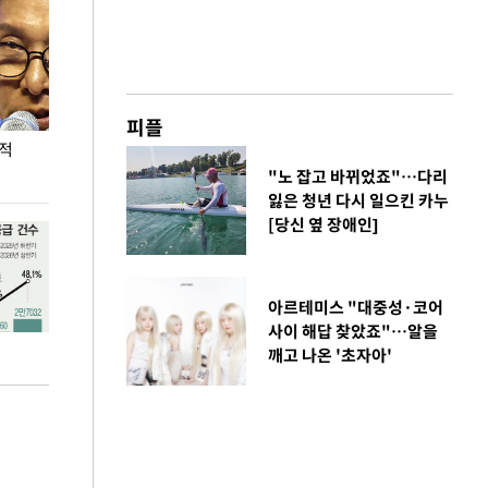
피플
누적
용산·강남·서초 유휴부지까지…세제 이은 '영끌'
폭염 속 주말 풍
공급대책 윤곽
"노 잡고 바뀌었죠"…다리
잃은 청년 다시 일으킨 카누
[당신 옆 장애인]
아르테미스 "대중성·코어
사이 해답 찾았죠"…알을
깨고 나온 '초자아'