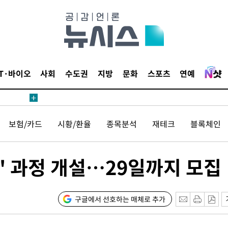
 밝혀
데뷔전
IT·바이오
사회
수도권
지방
문화
스포츠
연예
되길"
시작'
보험/카드
시황/환율
종목분석
재테크
블록체인
승리…정청래
청래
청래 승리
' 과정 개설…29일까지 모집
7%·정청래
2%·김민석
0.30%
구글에서 선호하는 매체로 추가
 차에 첫