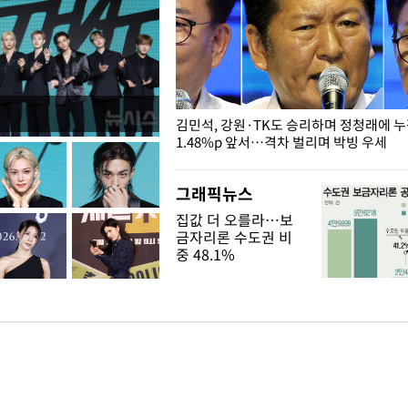
 드러난 홍제천…물고기 떼죽음
김민석, 강원·TK도 승리하며 정청래에 
1.48%p 앞서…격차 벌리며 박빙 우세
그래픽뉴스
집값 더 오를라…보
금자리론 수도권 비
중 48.1%