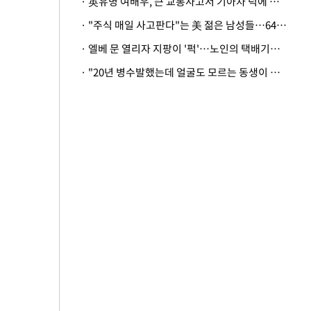
· 英유명 여배우, 큰 교통사고서 기아차 덕에 살았다
· "주식 매일 사고판다"는 美 젊은 남성들…64%가 "나는 인생의 패배자“
· 엘베 문 열리자 지팡이 '퍽'…노인의 택배기사 폭행 이유
· "20년 병수발했는데 얼굴도 모르는 동생이 유산 절반을"…배다른 형제 상속권 있을까