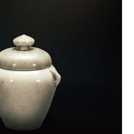
"
려 죄송"