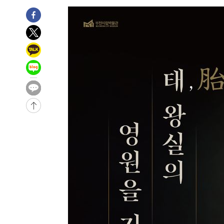
6시간 전 >
[속보]뉴욕증시 상승 마감…S&P 0.6% 나스닥 1.3%↑
-29718초 전 >
[속보]與최고위원 제주·인천 순회경선…박선원·최민희
한민수·김용 순
-29671초 전 >
[속보]김민석, 與 전대 당원투표 누적 득표율 45.42%로 
청래 44.56%
-28953초 전 >
[속보]與 대표 경선 제주·인천 당원투표…金 47.75%·
42.08%·宋 10.17%
-28487초 전 >
이강인 "아틀레티코 이적 기뻐…등번호 7번 의미보단 팀 
것"
-28422초 전 >
[속보]與 당대표 경선, 제주·인천 권리당원 투표 김민석 
-22196초 전 >
낮 최고 35도 '무더위'…동해안 시간당 30㎜ '강한 비'[
-21466초 전 >
[속보]이강인 "감독님이 원하는 마음 느꼈고, 많은 트로피
틀레티코 이적"
-21248초 전 >
수도권 40도 육박 '펄펄'…동해안 일부 지역엔 호의주의
-20217초 전 >
온열질환 사망자 3명 늘어…누적 환자 3000명 돌파
-14162초 전 >
강릉에 시간당 81.4㎜ 물폭탄…도로 잠기고 담벼락 붕괴
-10269초 전 >
백운산서 80년근 천종산삼 9뿌리 발견…감정가 1.3억원
-7979초 전 >
선재도서 해루질 나섰다 실종 60대, 닷새 만에 숨진 채 발견
-5513초 전 >
남자 농구, 나고야 아시안게임서 '홈팀' 일본과 한일전
-4889초 전 >
여수 오동도 해상서 모터보트 전복…1명 사망·1명 실종
-1116초 전 >
극한폭염 한풀 꺾이지만…'낮 최고 35도' 무더위, 열대야 