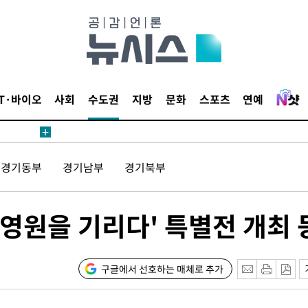
鄭
위해 뛸
승리
내일날씨]
 원해 아
IT·바이오
사회
수도권
지방
문화
스포츠
연예
보
경기동부
경기남부
경기북부
 영원을 기리다' 특별전 개최 
계속[다음
"
구글에서 선호하는 매체로 추가
려 죄송"