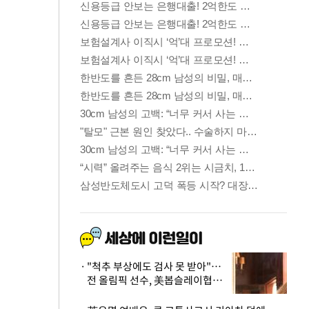
"척추 부상에도 검사 못 받아"…
전 올림픽 선수, 美봅슬레이협회
상대 소송