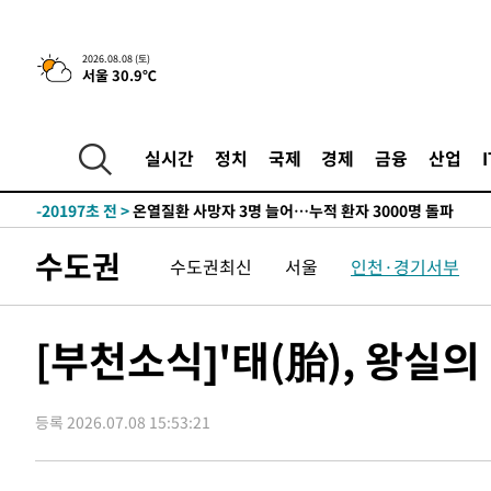
청래 44.56%
-28933초 전 >
[속보]與 대표 경선 제주·인천 당원투표…金 47.75%·
42.08%·宋 10.17%
-28467초 전 >
이강인 "아틀레티코 이적 기뻐…등번호 7번 의미보단 팀 
2026.08.08 (토)
서울 30.9℃
것"
-28402초 전 >
[속보]與 당대표 경선, 제주·인천 권리당원 투표 김민석 
-22176초 전 >
낮 최고 35도 '무더위'…동해안 시간당 30㎜ '강한 비'[
-21446초 전 >
[속보]이강인 "감독님이 원하는 마음 느꼈고, 많은 트로피
실시간
정치
국제
경제
금융
산업
틀레티코 이적"
-21228초 전 >
수도권 40도 육박 '펄펄'…동해안 일부 지역엔 호의주의
-20197초 전 >
온열질환 사망자 3명 늘어…누적 환자 3000명 돌파
-14142초 전 >
강릉에 시간당 81.4㎜ 물폭탄…도로 잠기고 담벼락 붕괴
수도권
수도권최신
서울
인천·경기서부
-10249초 전 >
백운산서 80년근 천종산삼 9뿌리 발견…감정가 1.3억원
-7959초 전 >
선재도서 해루질 나섰다 실종 60대, 닷새 만에 숨진 채 발견
-5493초 전 >
남자 농구, 나고야 아시안게임서 '홈팀' 일본과 한일전
[부천소식]'태(胎), 왕실의
-4869초 전 >
여수 오동도 해상서 모터보트 전복…1명 사망·1명 실종
-1096초 전 >
극한폭염 한풀 꺾이지만…'낮 최고 35도' 무더위, 열대야 
주 날씨]
등록 2026.07.08 15:53:21
31분 전 >
축구협회 "압수수색·성접대 논란 사과…쇄신의 기회로 삼겠다
56분 전 >
[속보]'압수수색·성접대 논란' 축구협회 "실망과 걱정 안겨드
4시간 전 >
'최고 37도' 폭염 지속…강원동해안 최대 150㎜ 비