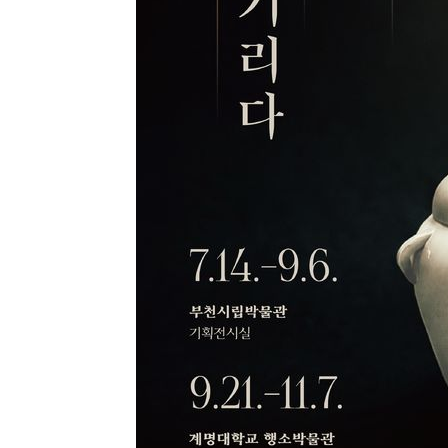
주 날씨]
31분 전 >
축구협회 "압수수색·성접대 논란 사과…쇄신의 기회로 삼겠다
55분 전 >
[속보]'압수수색·성접대 논란' 축구협회 "실망과 걱정 안겨드
4시간 전 >
'최고 37도' 폭염 지속…강원동해안 최대 150㎜ 비
6시간 전 >
[속보]뉴욕증시 상승 마감…S&P 0.6% 나스닥 1.3%↑