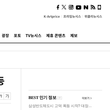
사이 해답 찾았죠"…알을
깨고 나온 '초자아'
K-Artprice
프라임뉴시스
위클리뉴시스
광장
포토
TV뉴시스
제휴 콘텐츠
제보
등