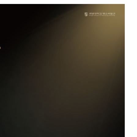
·서미화·
1위… 정
鄭
위해 뛸
승리
내일날씨]
 원해 아
보
계속[다음