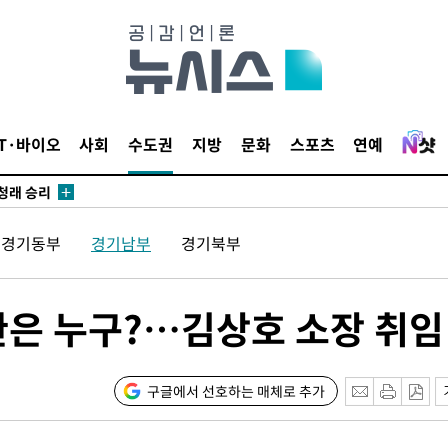
시작'
승리…정청래
IT·바이오
사회
수도권
지방
문화
스포츠
연예
청래
청래 승리
7%·정청래
경기동부
경기남부
경기북부
2%·김민석
0.30%
은 누구?…김상호 소장 취임
 차에 첫
동'
리(종합)
구글에서 선호하는 매체로 추가
개
급대우'