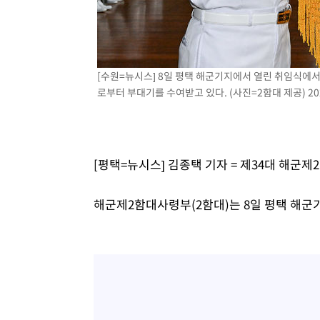
정상
-14735초 전 >
"얼마나 더웠으면"…안동 물길공원서 헤엄친 구렁이 '소
-14662초 전 >
손흥민, 68분 뛰고 2경기 침묵…LAFC, 톨루카에 1-0 승
-13934초 전 >
'2경기 연속 침묵' 손흥민, 톨루카전 68분만 뛰고 슈팅 0
[수원=뉴시스] 8일 평택 해군기지에서 열린 취임식에
-12686초 전 >
이강인, 오늘 서울서 AT마드리드 입단식…'전례 없는 특
로부터 부대기를 수여받고 있다. (사진=2함대 제공) 2026
7분 전 >
'여긴 20도, 저긴 50도'…열화상 카메라로 본 폭염 저감시설 '
16분 전 >
콜롬비아 신임 우파 대통령 취임 하루만에 차량폭탄 폭발 사건
2시간 전 >
튀르키예 외무장관, "메카 3국 방위협정은 이란이 목표 아냐 "
2시간 전 >
이군이 불법 군시설 건설한 레바논 남부에서 레바논군 3명 폭
[평택=뉴시스] 김종택 기자 = 제34대 해군
3시간 전 >
[속보]美중부 사령관, 이스라엘 긴급방문 다중화된 전선 상황
4시간 전 >
美 국방부, 켄달 전 공군장관 보안허가 취소…“에어포스원 기
해군제2함대사령부(2함대)는 8일 평택 해군
론 누출”
4시간 전 >
‘축구의 신’ 아르헨티나 축구 선수 메시의 부친 지병 별세