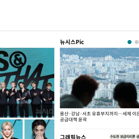
뉴시스Pic
주째 하락, L당 1천800원대
용산·강남·서초 유휴부지까지…세제 이은 
공급대책 윤곽
그래픽뉴스