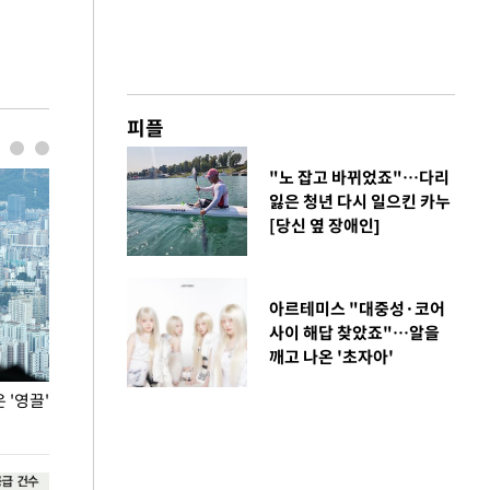
피플
"노 잡고 바뀌었죠"…다리
잃은 청년 다시 일으킨 카누
[당신 옆 장애인]
아르테미스 "대중성·코어
사이 해답 찾았죠"…알을
깨고 나온 '초자아'
'영끌'
폭염 속 주말 풍경은?
극한 폭염에 바
도