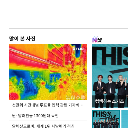
많이 본 사진
컴백하는 스키즈
주유소 기름값 12
선관위 시간대별 투표율 입력 관련 기자회견하는 주진우 의원
원·달러환율 1300원대 목전
알렉산드로바, 세계 1위 사발렌카 격침