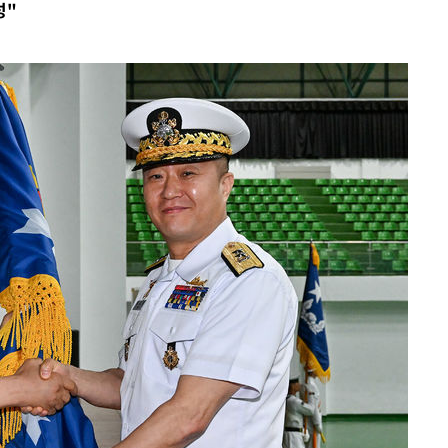
성"
온도차'
 밝혀
발로 부상
 논의
밀정보, 언
시작'
승리…정청래
청래
청래 승리
7%·정청래
2%·김민석
0.30%
 차에 첫