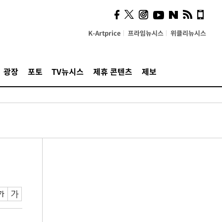
K-Artprice
프라임뉴시스
위클리뉴시스
광장
포토
TV뉴시스
제휴 콘텐츠
제보