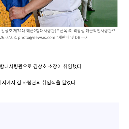
'마약 자숙' 유아인, 남사
1
볼뽀뽀 근황
동'
리(종합)
한정수 "황정민 선배만 
2
개
공개하라"
서 김상호 제34대 해군2함대사령관(오른쪽)이 곽광섭 해군작전사령관으
급대우'
손떨림 건강이상설 한승연
3
.07.08.
photo@newsis.com
*재판매 및 DB 금지
온도차'
치료 중"
LAFC 손흥민, 리그스컵 
4
 밝혀
격…득점포 재가동 도전
발로 부상
제2함대사령관으로 김상호 소장이 취임했다.
'여긴 20도, 저긴 50도
 논의
5
폭염 저감시설 '온도차'
밀정보, 언
기지에서 김 사령관의 취임식을 열었다.
장윤기 후폭풍…"작은 오
6
술렁·위기감
이강인, 오늘 서울서 AT
7
식…'전례 없는 특급대우'