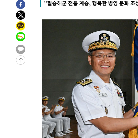
"필승해군 전통 계승, 행복한 병영 문화 조
7분 전 >
'여긴 20도, 저긴 50도'…열화상 카메라로 본 폭염 저감시설 '
16분 전 >
콜롬비아 신임 우파 대통령 취임 하루만에 차량폭탄 폭발 사건
2시간 전 >
튀르키예 외무장관, "메카 3국 방위협정은 이란이 목표 아냐 "
2시간 전 >
이군이 불법 군시설 건설한 레바논 남부에서 레바논군 3명 폭
3시간 전 >
[속보]美중부 사령관, 이스라엘 긴급방문 다중화된 전선 상황
4시간 전 >
美 국방부, 켄달 전 공군장관 보안허가 취소…“에어포스원 기
론 누출”
4시간 전 >
‘축구의 신’ 아르헨티나 축구 선수 메시의 부친 지병 별세
-31500초 전 >
AT마드리드 데뷔 앞둔 이강인, 맨시티전 선발 대신 '벤치 
-30130초 전 >
[속보]與 강원·TK 당원투표 합산 김민석 48.54%로 
44.40%
-29464초 전 >
與 강원·TK 당원투표 합산 김민석 46.01%로 승리…정
44.53%
-29304초 전 >
[속보]與전대 권리당원투표…강원·경북 김민석, 대구 정
-29111초 전 >
[속보]與 당대표 경선, 경북 권리당원 투표 김민석 47.3
45.71%
-29013초 전 >
[속보]與 당대표 경선, 대구 권리당원 투표 정청래 47.8
46.35%
-28810초 전 >
[속보]與 당대표 경선, 강원 권리당원 투표 김민석 승리…5
득표
-26728초 전 >
"일본축구협회, 대한축구협회 성 접대 의혹 심판 조사"
-19370초 전 >
[속보]장은수, KLPGA 제주삼다수 역전 우승…데뷔 10년