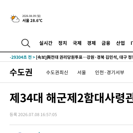
2026.08.09 (일)
서울 28.6℃
4시간 전 >
‘축구의 신’ 아르헨티나 축구 선수 메시의 부친 지병 별세
-31500초 전 >
AT마드리드 데뷔 앞둔 이강인, 맨시티전 선발 대신 '벤치 
-30130초 전 >
[속보]與 강원·TK 당원투표 합산 김민석 48.54%로 
실시간
정치
국제
경제
금융
산업
44.40%
-29464초 전 >
與 강원·TK 당원투표 합산 김민석 46.01%로 승리…정
44.53%
-29304초 전 >
[속보]與전대 권리당원투표…강원·경북 김민석, 대구 정
-29111초 전 >
[속보]與 당대표 경선, 경북 권리당원 투표 김민석 47.3
수도권
수도권최신
서울
인천·경기서부
45.71%
-29013초 전 >
[속보]與 당대표 경선, 대구 권리당원 투표 정청래 47.8
46.35%
-28810초 전 >
[속보]與 당대표 경선, 강원 권리당원 투표 김민석 승리…5
득표
-26728초 전 >
"일본축구협회, 대한축구협회 성 접대 의혹 심판 조사"
제34대 해군제2함대사령관
-19370초 전 >
[속보]장은수, KLPGA 제주삼다수 역전 우승…데뷔 10년
정상
-14735초 전 >
"얼마나 더웠으면"…안동 물길공원서 헤엄친 구렁이 '소
등록 2026.07.08 16:57:05
-14662초 전 >
손흥민, 68분 뛰고 2경기 침묵…LAFC, 톨루카에 1-0 승
-13934초 전 >
'2경기 연속 침묵' 손흥민, 톨루카전 68분만 뛰고 슈팅 0
-12686초 전 >
이강인, 오늘 서울서 AT마드리드 입단식…'전례 없는 특