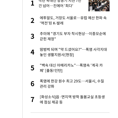
친과
작년 국내선 항공기 지연 7만
1
1
건 넘어…진에어 '최다'
피해…떳떳하면 신분
에투알도, 거장도 서울로…유럽 예산 한파 속
2
2
'역전'된 K-발레
…"목디스크 심해
추미애 "경기도 부자 착시현상…이중모순에
3
3
갇힌 재정"
톨루카전 선발 출
땀범벅 되며 "약 드셨어요?"…폭염 사각지대
4
4
놓인 생활지원사[현장]
'…열화상 카메라로 본
"백숙 대신 아메리카노"…폭염속 '계곡 카
5
5
페' [출동!인턴]
판도 처벌" 형사들
폭염에 한강 원수 최고 29도…서울시, 수질
6
6
관리 강화
마드리드 입단
[화성소식]읍·면지역 방학 돌봄교실 초등생
7
7
에 점심 제공 등