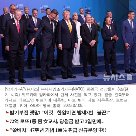
[앙카라=AP/뉴시스] 북대서양조약기구(NATO) 회원국 정상들이 8일(현
지 시각) 튀르키예 앙카라에서 단체 사진을 찍고 있다. 앞줄 왼쪽부터
레제프 에르도안 튀르키예 대통령, 마트 뤼터 나토 사무총장, 트럼프
대통령, 키어 스타머 영국 총리. 2026.07.09.