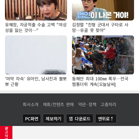
유혜정, 자궁적출 수술 고백 "여성
김정렬 "친형 군대서 구타로 사
성을 잃는 것이…"
망…유골 못 찾아"
'마약 자숙' 유아인, 남사친과 볼뽀
동해안 최대 100㎜ 폭우…전국
뽀 근황
찜통더위 계속[오늘날씨]
회사소개
제휴/컨텐츠 판매
약관·정책
고충처리
PC화면
제보하기
앱 다운로드
맨위로↑
광
COPYRIGHTⓒ
NEWSIS
ALL RIGHTS RESERVED.
고
삭