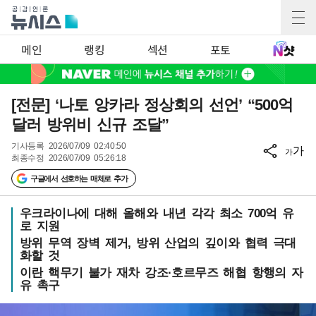
메인
랭킹
섹션
포토
[전문] ‘나토 앙카라 정상회의 선언’ “500억
달러 방위비 신규 조달”
기사등록
2026/07/09 02:40:50
가
가
최종수정
2026/07/09 05:26:18
구글에서 선호하는 매체로 추가
우크라이나에 대해 올해와 내년 각각 최소 700억 유
로 지원
방위 무역 장벽 제거, 방위 산업의 깊이와 협력 극대
화할 것
이란 핵무기 불가 재차 강조·호르무즈 해협 항행의 자
유 촉구