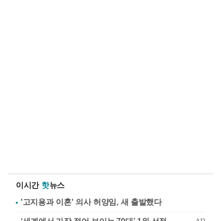
이시간
핫
뉴스
'고지용과 이혼' 의사 허양임, 새 출발했다