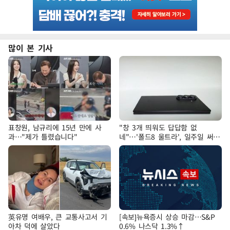
많이 본 기사
표창원, 남규리에 15년 만에 사
"창 3개 띄워도 답답함 없
과…"제가 틀렸습니다"
네"…'폴드8 울트라', 일주일 써보
니
英유명 여배우, 큰 교통사고서 기
[속보]뉴욕증시 상승 마감…S&P
아차 덕에 살았다
0.6% 나스닥 1.3%↑