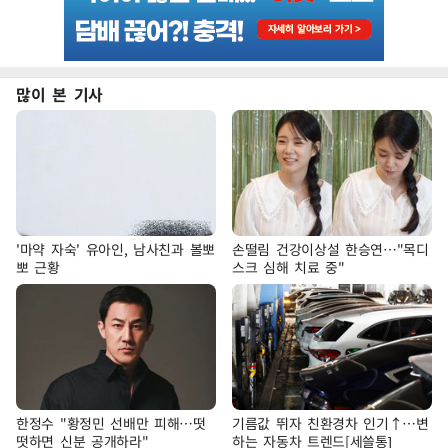
많이 본 기사
'마약 자숙' 유아인, 남사친과 볼뽀
손떨림 건강이상설 한승연…"목디
뽀 근황
스크 심해 치료 중"
한정수 "황정민 선배만 피해…떳
기름값 뛰자 친환경차 인기↑…변
떳하면 신분 공개하라"
하는 자동차 트렌드[세쓸통]