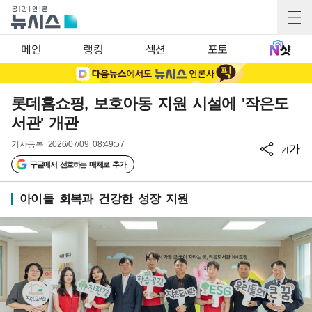
메인
랭킹
섹션
포토
롯데홈쇼핑, 보호아동 지원 시설에 '작은도
서관' 개관
기사등록
2026/07/09 08:49:57
가
가
구글에서 선호하는 매체로 추가
아이들 회복과 건강한 성장 지원